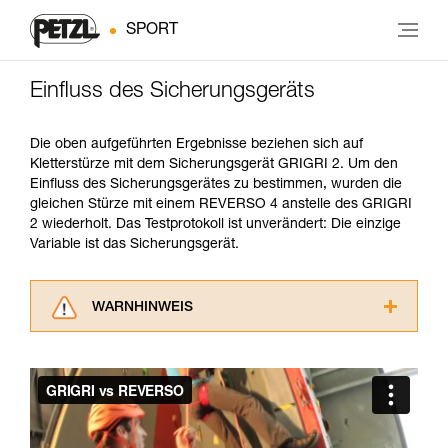
SPORT
Einfluss des Sicherungsgeräts
Die oben aufgeführten Ergebnisse beziehen sich auf
Kletterstürze mit dem Sicherungsgerät GRIGRI 2. Um den
Einfluss des Sicherungsgerätes zu bestimmen, wurden die
gleichen Stürze mit einem REVERSO 4 anstelle des GRIGRI
2 wiederholt. Das Testprotokoll ist unverändert: Die einzige
Variable ist das Sicherungsgerät.
WARNHINWEIS
Lesen Sie die Gebrauchsanweisungen der
Produkte, um die es in diesem Tech Tipp geht,
aufmerksam durch, bevor Sie diesen zu Rate
ziehen. Um diese Zusatzinformationen
verstehen zu können, müssen Sie zuerst die in
der Gebrauchsanweisung enthaltenen