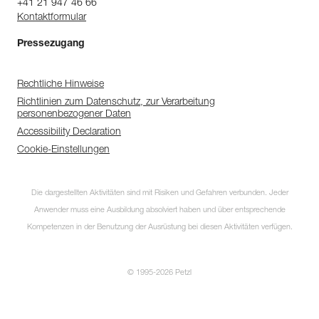
+41 21 947 46 66
Kontaktformular
Pressezugang
Rechtliche Hinweise
Richtlinien zum Datenschutz, zur Verarbeitung
personenbezogener Daten
Accessibility Declaration
Cookie-Einstellungen
Die dargestellten Aktivitäten sind mit Risiken und Gefahren verbunden. Jeder
Anwender muss eine Ausbildung absolviert haben und über entsprechende
Kompetenzen in der Benutzung der Ausrüstung bei diesen Aktivitäten verfügen.
© 1995-2026 Petzl