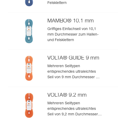
Felsklettern
MAMBO® 10.1 mm
Griffiges Einfachseil von 10,1
mm Durchmesser zum Hallen-
und Felsklettern
VOLTA® GUIDE 9 mm
Mehreren Seiltypen
entsprechendes ultraleichtes
Seil von 9 mm Durchmesser mit
Guide-UIAA-Dry-Imprägnierung
für ultimative Performance beim
Klettern oder Bergsteigen
VOLTA® 9.2 mm
Mehreren Seiltypen
entsprechendes ultraleichtes
Seil von 9,2 mm Durchmesser