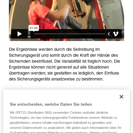
Informationen richtig verstanden haben.
Die Beherrschung dieser Techniken setzt eine
entsprechende Ausbildung und ein spezielles
Training voraus. Prüfen Sie zusammen mit
einem Profi, ob Sie in der Lage sind, den
Vorgang alleine sicher zu wiederholen, bevor
Sie ihn eigenständig durchführen.
Wir geben Beispiele für die mit Ihrer Aktivität
Die Ergebnisse werden durch die Seilreibung im
verbundenen Techniken. Möglicherweise gibt es
Sicherungsgerät und somit durch die Kraft der Hände des
noch andere Techniken, die hier nicht
Sichernden beeinflusst. Die Variabilität ist folglich hoch. Die
beschrieben werden.
Ergebnisse können nicht generell auf alle Situationen
übertragen werden; sie gestatten es lediglich, den Einfluss
des Sicherungsgeräts ansatzweise zu bestimmen.
Sie entscheiden, welche Daten Sie teilen
Wir (PETZL Distribution SAS) verwenden Cookies und/oder ähnliche
Technologien, um das ordnungsgemäße Funktionieren unserer Website zu
gewährleisten, unsere Inhalte und Anzeigen individuell zu gestalten und
unseren Datenverkehr zu analysieren. Wir geben auch Informationen über Ihr
Surfverhalten auf unserer Website an unsere Analyse-, Werbe- und Social-