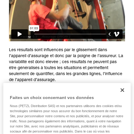
Maîtriser ces techniques nécessite une
formation et un entraînement spécifique. Validez
avec un professionnel votre capacité à refaire
la manipulation, seul, en toute sécurité, avant
de la reproduire en autonomie.
Nous donnons des exemples de techniques
liées à votre activité. Il peut en exister d’autres
que nous ne décrivons pas ici.
Les résultats sont influencés par le glissement dans
l’appareil d’assurage et donc par la poigne de l’assureur. La
variabilité est donc élevée ; ces résultats ne peuvent pas
être généralisés à toutes les situations et permettent
seulement de quantifier, dans les grandes lignes, l’influence
de l’appareil d’assurage.
Faites un choix concernant vos données
Nous (PETZL Distribution SAS) et nos partenaires utilisons des cookies et/ou
technologies similaires pour nous assurer du bon fonctionnement de notre
Site, pour personnaliser notre contenu et nos publicités, et pour analyser notre
trafic. Nous partageons également des informations, quant à votre navigation
sur notre Site, avec nos partenaires analytiques, publicitaires et de réseaux
sociaux afin de personnaliser nos publicités. Dans le cas où vous les