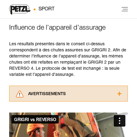
SPORT
Influence de l'appareil d'assurage
Les résultats présentés dans le conseil ci-dessus
correspondent à des chutes assurées sur GRIGRI 2. Afin de
déterminer l’influence de l’appareil d’assurage, les mêmes
chutes ont été refaites en remplaçant le GRIGRI 2 par un
REVERSO 4. Le protocole de test est inchangé : la seule
variable est l’appareil d’assurage.
AVERTISSEMENTS
Lisez attentivement les notices techniques des
produits utilisés dans ce conseil avant de le
consulter. Vous devez avoir compris les
informations de la notice technique pour
pouvoir comprendre ce complément
d’informations.