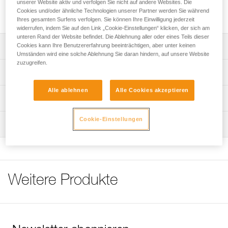
unserer Website aktiv und verfolgen Sie nicht auf andere Websites. Die
Standplatzes, einer Verankerung oder zum Verlängern eines
Cookies und/oder ähnliche Technologien unserer Partner werden Sie während
Fixpunktes.
Ihres gesamten Surfens verfolgen. Sie können Ihre Einwilligung jederzeit
widerrufen, indem Sie auf den Link „Cookie-Einstellungen“ klicken, der sich am
unteren Rand der Website befindet. Die Ablehnung aller oder eines Teils dieser
Cookies kann Ihre Benutzererfahrung beeinträchtigen, aber unter keinen
Leistungsverzeichnis
Umständen wird eine solche Ablehnung Sie daran hindern, auf unsere Website
zuzugreifen.
Vernähte Polyesterschlinge zum Einrichten eines
Technische Spezifikationen
Standplatzes, einer Verankerung oder zum Verlängern
eines Fixpunktes.
Alle ablehnen
Alle Cookies akzeptieren
Bruchlast: 22 kN
Technische Informationen
Erhältlich in vier Längen: 60 cm (gelb), 80 cm (blau), 120
Material: Polyester
cm (grün), 150 cm (rot).
Gebrauchsanleitung
Cookie-Einstellungen
Zertifizierung(en): CE, UKCA, UIAA, XF 494:FZL-B-Q
Wartung
Das PDF herunterladen technical-notice-ANNEAU-1
Zugrundeliegende Spezifikationen
Konformitätserklärung
Ablauf der PSA-Prüfung
Das PDF herunterladen UKCA-Declaration-C40 XXX-
Das PDF herunterladen verif-EPI-sangles-amarrage-
Referenz : C40A 60
ANNEAU
procedure-DE
Länge : 60 cm
Das PDF herunterladen UE-Declaration-C40-XXXN-C40A-
Weitere Produkte
Farbe(n) : YELLOW
PSA-Prüfbogen
XXX-ANNEAU
Gewicht : 60 g
Das PDF herunterladen VerifEPI-Sangleamarrage_DE
Pflegeempfehlungen für Ihre Ausrüstung
Garantie : 3 Jahre
Das PDF herunterladen Maintenance tips
Verpackung : 1
Häufige Fragen
Referenz : C40A 80