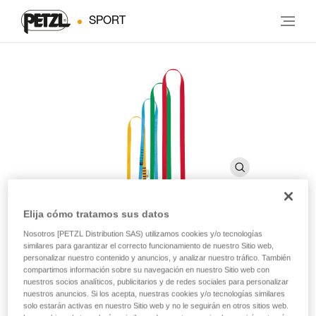
SPORT
Elija cómo tratamos sus datos
Nosotros [PETZL Distribution SAS) utilizamos cookies y/o tecnologías
ANNEAU
similares para garantizar el correcto funcionamiento de nuestro Sitio web,
personalizar nuestro contenido y anuncios, y analizar nuestro tráfico. También
compartimos información sobre su navegación en nuestro Sitio web con
Anillo cosido
nuestros socios analíticos, publicitarios y de redes sociales para personalizar
nuestros anuncios. Si los acepta, nuestras cookies y/o tecnologías similares
Anillo cosido de poliéster para montar reuniones, anclajes o
solo estarán activas en nuestro Sitio web y no le seguirán en otros sitios web.