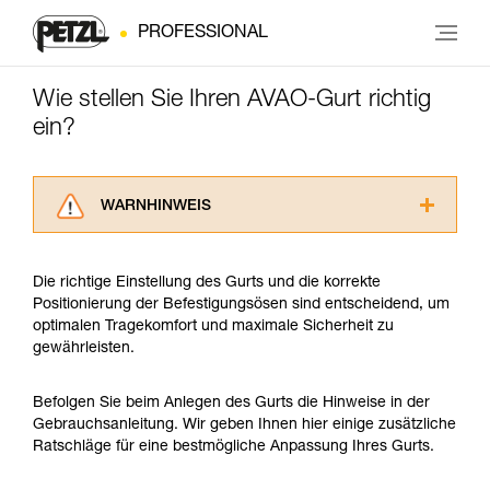
PROFESSIONAL
Wie stellen Sie Ihren AVAO-Gurt richtig
ein?
WARNHINWEIS
Lesen Sie die Gebrauchsanweisungen der
Produkte, um die es in diesem Tech Tipp geht,
Die richtige Einstellung des Gurts und die korrekte
aufmerksam durch, bevor Sie diesen zu Rate
Positionierung der Befestigungsösen sind entscheidend, um
ziehen. Um diese Zusatzinformationen
optimalen Tragekomfort und maximale Sicherheit zu
verstehen zu können, müssen Sie zuerst die in
gewährleisten.
der Gebrauchsanweisung enthaltenen
Informationen richtig verstanden haben.
Die Beherrschung dieser Techniken setzt eine
Befolgen Sie beim Anlegen des Gurts die Hinweise in der
entsprechende Ausbildung und ein spezielles
Gebrauchsanleitung. Wir geben Ihnen hier einige zusätzliche
Training voraus. Prüfen Sie zusammen mit
Ratschläge für eine bestmögliche Anpassung Ihres Gurts.
einem Profi, ob Sie in der Lage sind, den
Vorgang alleine sicher zu wiederholen, bevor