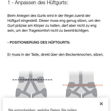
1 - Anpassen des Hüftgurts:
Sie ihn eigenständig durchführen.
Wir geben Beispiele für die mit Ihrer Aktivität
verbundenen Techniken. Möglicherweise gibt es
Beim Anlegen des Gurts wird in der Regel zuerst der
noch andere Techniken, die hier nicht
Hüftgurt eingestellt. Dieser muss eng genug sitzen, um den
beschrieben werden.
Gurt präzise am Körper zu halten, darf aber nicht zu eng
sein, um den Tragekomfort nicht zu beeinträchtigen.
- POSITIONIERUNG DES HÜFTGURTS:
Er muss in der Taille, direkt über den Beckenknochen, sitzen.
Sie entscheiden, welche Daten Sie teilen