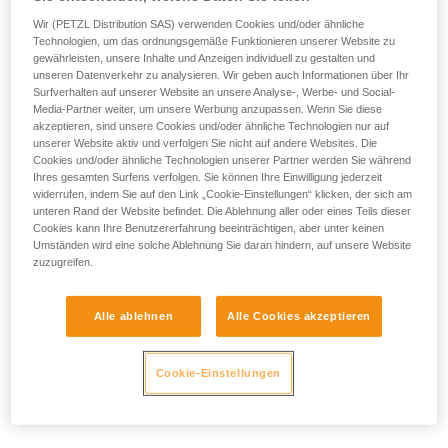
Wir (PETZL Distribution SAS) verwenden Cookies und/oder ähnliche
Technologien, um das ordnungsgemäße Funktionieren unserer Website zu
gewährleisten, unsere Inhalte und Anzeigen individuell zu gestalten und
unseren Datenverkehr zu analysieren. Wir geben auch Informationen über Ihr
- POSITIONIERUNG DER SEITLICHEN HALTEÖSEN:
Surfverhalten auf unserer Website an unsere Analyse-, Werbe- und Social-
Media-Partner weiter, um unsere Werbung anzupassen. Wenn Sie diese
Die seitlichen Halteösen müssen sich auf der Höhe der
akzeptieren, sind unsere Cookies und/oder ähnliche Technologien nur auf
Hüftknochen befinden.
unserer Website aktiv und verfolgen Sie nicht auf andere Websites. Die
Cookies und/oder ähnliche Technologien unserer Partner werden Sie während
Ihres gesamten Surfens verfolgen. Sie können Ihre Einwilligung jederzeit
widerrufen, indem Sie auf den Link „Cookie-Einstellungen“ klicken, der sich am
unteren Rand der Website befindet. Die Ablehnung aller oder eines Teils dieser
Cookies kann Ihre Benutzererfahrung beeinträchtigen, aber unter keinen
Umständen wird eine solche Ablehnung Sie daran hindern, auf unsere Website
zuzugreifen.
Alle ablehnen
Alle Cookies akzeptieren
Cookie-Einstellungen