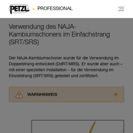
PROFESSIONAL
Verwendung des NAJA-
Kambiumschoners im Einfachstrang
(SRT/SRS)
Der NAJA-Kambiumschoner wurde für die Verwendung im
Doppelstrang entwickelt (DdRT/MRS). Er wurde aber auch –
mit einer speziellen Installation – für die Verwendung im
Einzelstrang (SRT/SRS) getestet und zertifiziert.
WARNHINWEIS
Lesen Sie die Gebrauchsanweisungen der
Produkte, um die es in diesem Tech Tipp geht,
aufmerksam durch, bevor Sie diesen zu Rate
ziehen. Um diese Zusatzinformationen
verstehen zu können, müssen Sie zuerst die in