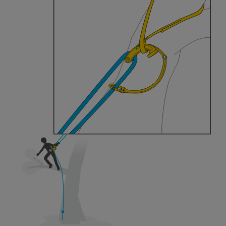
der Gebrauchsanweisung enthaltenen
Informationen richtig verstanden haben.
Die Beherrschung dieser Techniken setzt eine
entsprechende Ausbildung und ein spezielles
Training voraus. Prüfen Sie zusammen mit
einem Profi, ob Sie in der Lage sind, den
Vorgang alleine sicher zu wiederholen, bevor
Sie ihn eigenständig durchführen.
Wir geben Beispiele für die mit Ihrer Aktivität
verbundenen Techniken. Möglicherweise gibt es
noch andere Techniken, die hier nicht
beschrieben werden.