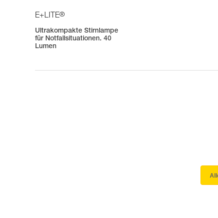
®
E+LITE
Ultrakompakte Stirnlampe
für Notfallsituationen. 40
Lumen
Al