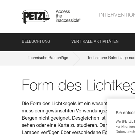
INTERVENTIO
BELEUCHTUNG
VERTIKALE AKTIVITÄTEN
Technische Ratschläge
Technische Ratschläge nach
Form des Lichtke
Die Form des Lichtkegels ist ein wesentliches Krite
muss dem gewünschten Verwendungszweck der Lampe e
Sie entsc
Bergen nicht geeignet. Desgleichen ist ein fokussie
Wir (PETZL 
sehen oder eine Karte zu studieren. Daher ist das L
Funktioniere
Datenverkehr
Lampen verfügen über verschiedene Formen von Lic