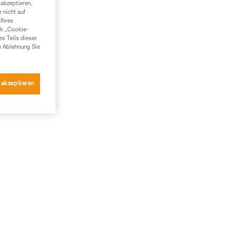
akzeptieren,
m
 nicht auf
Ihres
nk „Cookie-
es Teils dieser
e Ablehnung Sie
 akzeptieren