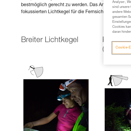
Analyse-, W
bestmöglich gerecht zu werden. Das Angebot reicht v
sind unsere 
fokussierten Lichtkegel für die Fernsicht oder zum A
andere Webs
gesamten Sur
Einstellunge
Cookies kann
daran hinder
Breiter Lichtkegel
Kombinie
(breit + 
Cookie-E