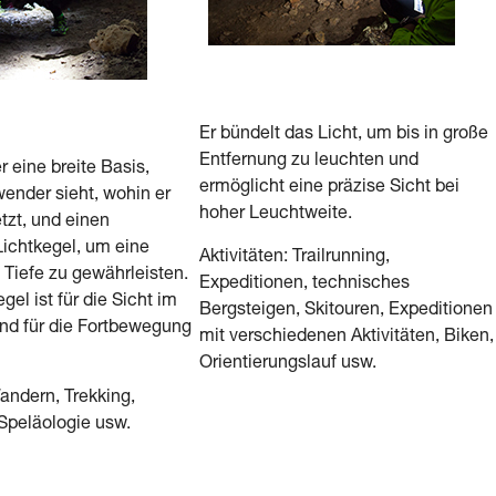
Er bündelt das Licht, um bis in große
Entfernung zu leuchten und
r eine breite Basis,
ermöglicht eine präzise Sicht bei
ender sieht, wohin er
hoher Leuchtweite.
tzt, und einen
Lichtkegel, um eine
Aktivitäten: Trailrunning,
Tiefe zu gewährleisten.
Expeditionen, technisches
gel ist für die Sicht im
Bergsteigen, Skitouren, Expeditionen
nd für die Fortbewegung
mit verschiedenen Aktivitäten, Biken,
Orientierungslauf usw.
Wandern, Trekking,
Speläologie usw.