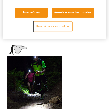
camping, bricolage, usages domestiques,
dépannage, lecture...
Tout refuser
Autoriser tous les cookies
Paramètres des cookies
Faisceau mixte (large +
focalisé)