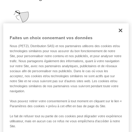
Faites un choix concernant vos données
Nous (PETZL Distribution SAS) et nos partenaires utilisons des cookies et/ou
technologies similaires pour nous assurer du bon fonctionnement de notre
Site, pour personnaliser notre contenu et nos publicités, et pour analyser notre
trafic. Nous partageons également des informations, quant à votre navigation
sur notre Site, avec nos partenaires analytiques, publicitaires et de réseaux
sociaux afin de personnaliser nos publicités. Dans le cas où vous les
acceptez, nos cookies et/ou technologies similaires ne sont actifs que sur
notre Site et ne vous suivront pas sur d’autres sites web. Les cookies et/ou
technologies similaires de nos partenaires vous suivront pendant toute votre
navigation.
Vous pouvez retirer votre consentement à tout moment en cliquant sur le lien «
Il diffuse une lumière de proximité
Paramètres des cookies » prévu à cet effet en bas de page du Site.
homogène adaptée aux activités statiques
ou nécessitant peu de déplacements
Le fait de refuser tout ou partie de ces cookies peut dégrader votre expérience
rapides.
utilisateur, mais en aucun cas ce refus ne vous empêchera d’accéder à notre
Site.
Activités : voyage, famille, enfants,