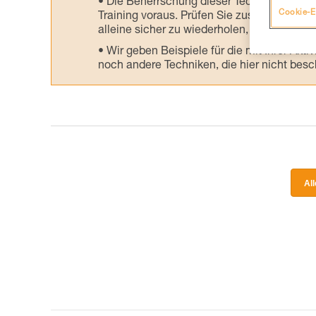
Die Beherrschung dieser Techniken setzt
Cookie-E
Training voraus. Prüfen Sie zusammen mit e
alleine sicher zu wiederholen, bevor Sie ih
Wir geben Beispiele für die mit Ihrer Akt
noch andere Techniken, die hier nicht bes
Al