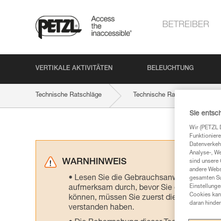
BETREIBER
VERTIKALE AKTIVITÄTEN
BELEUCHTUNG
Technische Ratschläge
Technische Ratschläge nach Ak
Sie entsc
Wir (PETZL 
Funktioniere
Datenverkehr
Analyse-, W
WARNHINWEIS
sind unsere 
andere Webs
Lesen Sie die Gebrauchsanweisungen der 
gesamten Sur
Einstellunge
aufmerksam durch, bevor Sie diesen zu Ra
Cookies kann
können, müssen Sie zuerst die in der Gebr
daran hinder
verstanden haben.