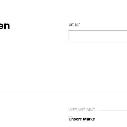
en
Email*
WER WIR SIND
Unsere Marke