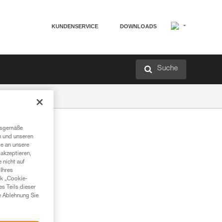
KUNDENSERVICE
DOWNLOADS
Suche
ngsgemäße
n und unseren
te an unsere
akzeptieren,
 nicht auf
Ihres
nk „Cookie-
es Teils dieser
e Ablehnung Sie