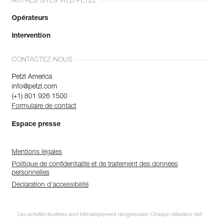
AUTRES SITES WEB PETZL
Opérateurs
Intervention
CONTACTEZ-NOUS
Petzl America
info@petzl.com
(+1) 801 926 1500
Formulaire de contact
Espace presse
Mentions légales
Politique de confidentialité et de traitement des données
personnelles
Déclaration d'accessibilité
Les activités illustrées sont intrinsèquement dangereuses. Chaque utilisateur doit