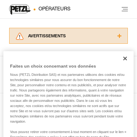
OPÉRATEURS
AVERTISSEMENTS
Lisez attentivement les notices techniques des
produits utilisés dans ce conseil avant de le
consulter. Vous devez avoir compris les
informations de la notice technique pour
Faites un choix concernant vos données
pouvoir comprendre ce complément
Nous (PETZL Distribution SAS) et nos partenaires utilisons des cookies et/ou
Voir tous les conseils
d’informations.
technologies similaires pour nous assurer du bon fonctionnement de notre
Maîtriser ces techniques nécessite une
Site, pour personnaliser notre contenu et nos publicités, et pour analyser notre
formation et un entraînement spécifique. Validez
trafic. Nous partageons également des informations, quant à votre navigation
sur notre Site, avec nos partenaires analytiques, publicitaires et de réseaux
avec un professionnel votre capacité à refaire
sociaux afin de personnaliser nos publicités. Dans le cas où vous les
la manipulation, seul, en toute sécurité, avant
acceptez, nos cookies et/ou technologies similaires ne sont actifs que sur
Abonnez-vous à la newsletter
de la reproduire en autonomie.
notre Site et ne vous suivront pas sur d’autres sites web. Les cookies et/ou
Nous donnons des exemples de techniques
technologies similaires de nos partenaires vous suivront pendant toute votre
et restez connecté à notre actualité
liées à votre activité. Il peut en exister d’autres
navigation.
que nous ne décrivons pas ici.
Vous pouvez retirer votre consentement à tout moment en cliquant sur le lien «
Email *