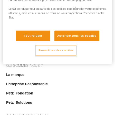
Paramètres des cookies » prévu à cet effet en bas de page du Site.
Le fait de refuser tout ou partie de ces cookies peut dégrader votre expérience
utilisateur, mais en aucun cas ce refus ne vous empêchera d’accéder à notre
Site.
Tout refuser
Autoriser tous les cookies
Rejoignez la communauté !
Paramètres des cookies
QUI SOMMES-NOUS ?
La marque
Entreprise Responsable
Petzl Fondation
Petzl Solutions