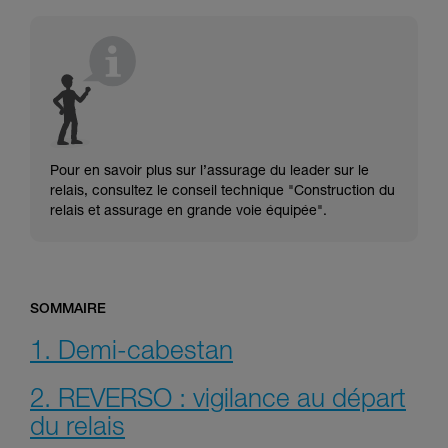
consulter. Vous devez avoir compris les
informations de la notice technique pour
pouvoir comprendre ce complément
d’informations.
Maîtriser ces techniques nécessite une
formation et un entraînement spécifique. Validez
avec un professionnel votre capacité à refaire
la manipulation, seul, en toute sécurité, avant
de la reproduire en autonomie.
Pour en savoir plus sur l’assurage du leader sur le
Nous donnons des exemples de techniques
relais, consultez le conseil technique "Construction du
liées à votre activité. Il peut en exister d’autres
relais et assurage en grande voie équipée".
que nous ne décrivons pas ici.
SOMMAIRE
1. Demi-cabestan
2. REVERSO : vigilance au départ
du relais