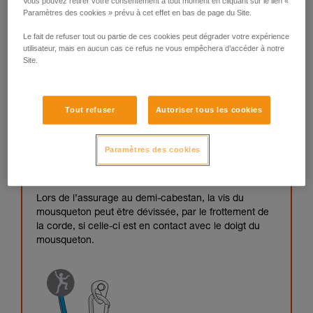
Vous pouvez retirer votre consentement à tout moment en cliquant sur le lien «
Paramètres des cookies » prévu à cet effet en bas de page du Site.
Le fait de refuser tout ou partie de ces cookies peut dégrader votre expérience
utilisateur, mais en aucun cas ce refus ne vous empêchera d’accéder à notre
Site.
Tout refuser
Autoriser tous les cookies
Paramètres des cookies
Lors de l’assurage au demi-cabestan, la vis du
mousqueton peut être dévissée, par le frottement de
la corde, si celle-ci est en contact avec le doigt du
mousqueton.