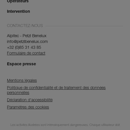
Opérateurs
Intervention
CONTACTEZ-NOUS
Alpitec - Petzl Benelux
info@petzlbenelux.com
+32 (0)85 31 43 85
Formulaire de contact
Espace presse
Mentions légales
Politique de confidentialité et de traitement des données
personnelles
Déclaration d'accessibilité
Paramètres des cookies
Abonnez-vous à la
Les activités illustrées sont intrinsèquement dangereuses. Chaque utilisateur doit
newsletter