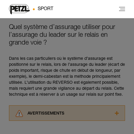
SPORT
Quel système d’assurage utiliser pour
l’assurage du leader sur le relais en
grande voie ?
Dans les cas particuliers où le système d’assurage est
positionné sur le relais, lors de l’assurage du leader (écart de
poids important, risque de chute en début de longueur, par
exemple), le demi-cabestan est la méthode principalement
utilisée. L’utilisation du REVERSO est également possible,
mais requiert une grande vigilance au départ du relais. Cette
technique est à réserver à un usage sur relais sur point fixe.
AVERTISSEMENTS
Lisez attentivement les notices techniques des
produits utilisés dans ce conseil avant de le