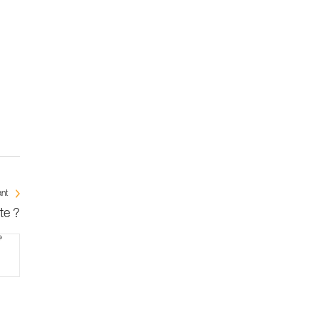
ant
te ?