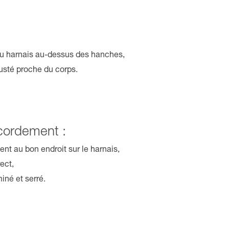
du harnais au-dessus des hanches,
usté proche du corps.
ordement :
nt au bon endroit sur le harnais,
ect,
iné et serré.