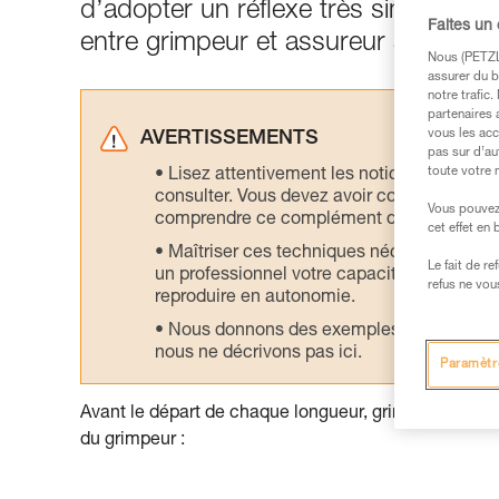
d’adopter un réflexe très simple, le
Faites un
entre grimpeur et assureur avant ch
Nous (PETZL 
assurer du b
notre trafic
partenaires 
vous les acc
AVERTISSEMENTS
pas sur d’au
toute votre 
Lisez attentivement les notices technique
consulter. Vous devez avoir compris les in
Vous pouvez 
comprendre ce complément d’informations
cet effet en
Maîtriser ces techniques nécessite une f
Le fait de r
un professionnel votre capacité à refaire la
refus ne vou
reproduire en autonomie.
Nous donnons des exemples de techniques l
nous ne décrivons pas ici.
Paramètr
Avant le départ de chaque longueur, grimpeur et ass
du grimpeur :