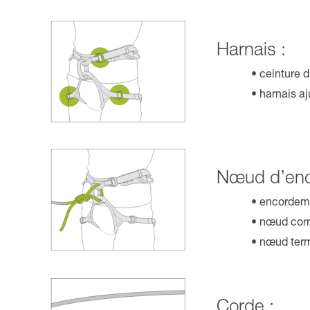
Harnais :
ceinture 
harnais aj
Nœud d’enc
encordeme
nœud corr
nœud term
Corde :