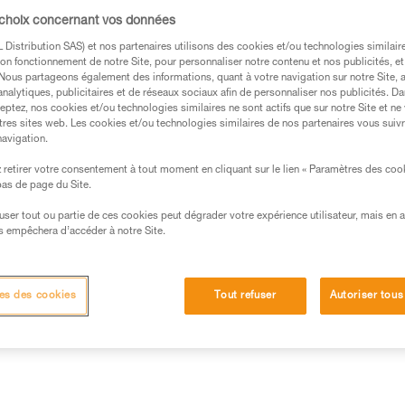
 PARTNER CHECK : la vérification mutuelle
 choix concernant vos données
aque départ de longueur.
Distribution SAS) et nos partenaires utilisons des cookies et/ou technologies similai
on fonctionnement de notre Site, pour personnaliser notre contenu et nos publicités, et
. Nous partageons également des informations, quant à votre navigation sur notre Site, 
analytiques, publicitaires et de réseaux sociaux afin de personnaliser nos publicités. Da
eptez, nos cookies et/ou technologies similaires ne sont actifs que sur notre Site et ne
tres sites web. Les cookies et/ou technologies similaires de nos partenaires vous suiv
navigation.
s des produits utilisés dans ce conseil avant de le
formations de la notice technique pour pouvoir
retirer votre consentement à tout moment en cliquant sur le lien « Paramètres des coo
.
 bas de page du Site.
ormation et un entraînement spécifique. Validez avec
efuser tout ou partie de ces cookies peut dégrader votre expérience utilisateur, mais en 
 manipulation, seul, en toute sécurité, avant de la
s empêchera d’accéder à notre Site.
iées à votre activité. Il peut en exister d’autres que
es des cookies
Tout refuser
Autoriser tous
ureur doivent vérifier chacun
4 zones
clés pour assurer la sécur