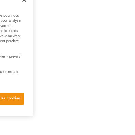
res pour nous
 pour analyser
avec nos
ns le cas où
 vous suivront
ront pendant
kies » prévu à
aucun cas ce
 les cookies
ité