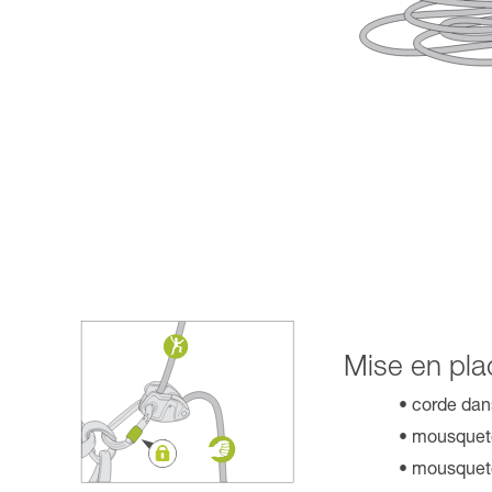
Mise en pla
corde dans
mousqueto
mousqueto