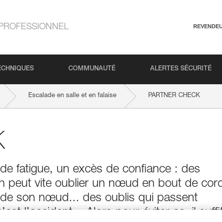
PROFESSIONNEL
REVENDE
ECHNIQUES
COMMUNAUTÉ
ALERTES SÉCURITÉ
Escalade en salle et en falaise
PARTNER CHECK
K
de fatigue, un excès de confiance : des
 peut vite oublier un nœud en bout de cor
n de son nœud... des oublis qui passent
t l’accident... Alors pour éviter ça, il suffi