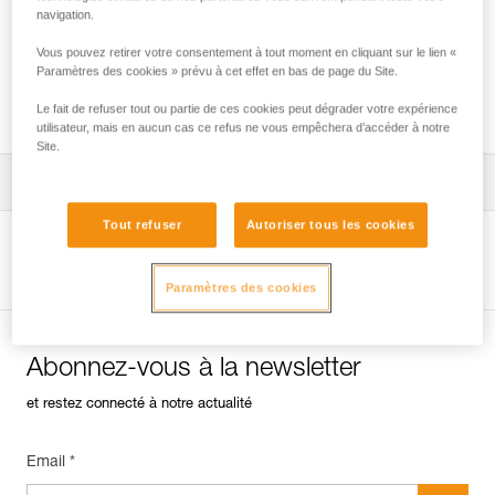
navigation.
Vous pouvez retirer votre consentement à tout moment en cliquant sur le lien «
Vérification des ancrages sur rocher, glace
Paramètres des cookies » prévu à cet effet en bas de page du Site.
ou mixte.
Le fait de refuser tout ou partie de ces cookies peut dégrader votre expérience
utilisateur, mais en aucun cas ce refus ne vous empêchera d’accéder à notre
Site.
Télécharger la notice technique (PDF)
Tout refuser
Autoriser tous les cookies
Technical Notice
Voir la page produit
Paramètres des cookies
Abonnez-vous à la newsletter
et restez connecté à notre actualité
Email *