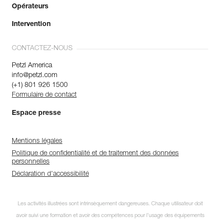
Opérateurs
Intervention
CONTACTEZ-NOUS
Petzl America
info@petzl.com
(+1) 801 926 1500
Formulaire de contact
Espace presse
Mentions légales
Politique de confidentialité et de traitement des données
personnelles
Déclaration d'accessibilité
Les activités illustrées sont intrinsèquement dangereuses. Chaque utilisateur doit
avoir suivi une formation et avoir des compétences pour l’usage des équipements