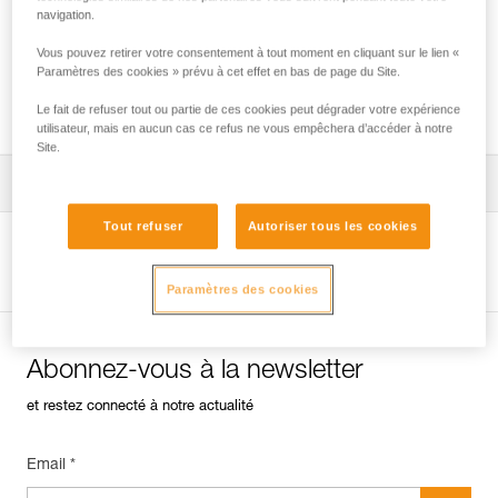
navigation.
Vous pouvez retirer votre consentement à tout moment en cliquant sur le lien «
Vérification des ancrages sur rocher, glace
Paramètres des cookies » prévu à cet effet en bas de page du Site.
ou mixte.
Le fait de refuser tout ou partie de ces cookies peut dégrader votre expérience
utilisateur, mais en aucun cas ce refus ne vous empêchera d’accéder à notre
Site.
Télécharger la notice technique (PDF)
Tout refuser
Autoriser tous les cookies
Technical Notice
Voir la page produit
Paramètres des cookies
Abonnez-vous à la newsletter
et restez connecté à notre actualité
Email *