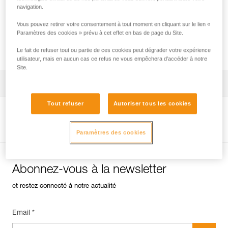
navigation.
Vous pouvez retirer votre consentement à tout moment en cliquant sur le lien «
Vérification des ancrages sur rocher, glace
Paramètres des cookies » prévu à cet effet en bas de page du Site.
ou mixte.
Le fait de refuser tout ou partie de ces cookies peut dégrader votre expérience
utilisateur, mais en aucun cas ce refus ne vous empêchera d’accéder à notre
Site.
Télécharger la notice technique (PDF)
Tout refuser
Autoriser tous les cookies
Technical Notice
Voir la page produit
Paramètres des cookies
Abonnez-vous à la newsletter
et restez connecté à notre actualité
Email *