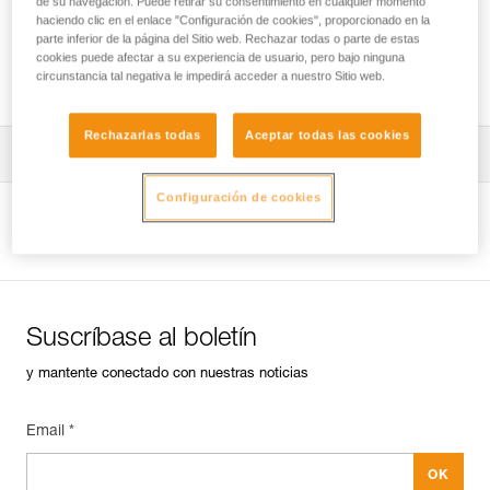
de su navegación. Puede retirar su consentimiento en cualquier momento
haciendo clic en el enlace "Configuración de cookies", proporcionado en la
parte inferior de la página del Sitio web. Rechazar todas o parte de estas
cookies puede afectar a su experiencia de usuario, pero bajo ninguna
Revisión de anclajes en roca, hielo o mixto.
circunstancia tal negativa le impedirá acceder a nuestro Sitio web.
Rechazarlas todas
Aceptar todas las cookies
Descargar ficha técnica (PDF)
Configuración de cookies
Technical Notice
Ver la página del producto
Suscríbase al boletín
y mantente conectado con nuestras noticias
Email *