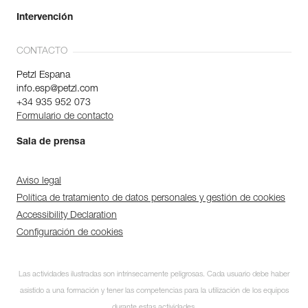
Intervención
CONTACTO
Petzl Espana
info.esp@petzl.com
+34 935 952 073
Formulario de contacto
Sala de prensa
Aviso legal
Política de tratamiento de datos personales y gestión de cookies
Accessibility Declaration
Configuración de cookies
Las actividades ilustradas son intrínsecamente peligrosas. Cada usuario debe haber
asistido a una formación y tener las competencias para la utilización de los equipos
durante estas actividades.