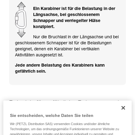
ziehen. Um diese Zusatzinformationen
verstehen zu können, müssen Sie zuerst die in
Ein Karabiner ist für die Belastung in der
der Gebrauchsanweisung enthaltenen
Längsachse, bei geschlossenem
Informationen richtig verstanden haben.
Schnapper und verriegelter Hülse
Die Beherrschung dieser Techniken setzt eine
konzipiert.
entsprechende Ausbildung und ein spezielles
Training voraus. Prüfen Sie zusammen mit
Nur die Bruchlast in der Längsachse und bei
einem Profi, ob Sie in der Lage sind, den
geschlossenem Schnapper ist für die Belastungen
Vorgang alleine sicher zu wiederholen, bevor
geeignet, denen ein Karabiner bei vertikalen
Sie ihn eigenständig durchführen.
Aktivitäten ausgesetzt ist.
Wir geben Beispiele für die mit Ihrer Aktivität
Jede andere Belastung des Karabiners kann
verbundenen Techniken. Möglicherweise gibt es
gefährlich sein.
noch andere Techniken, die hier nicht
beschrieben werden.
Beispiele für gefährliche Belastungen der
Karabiner
Sie entscheiden, welche Daten Sie teilen
Wir (PETZL Distribution SAS) verwenden Cookies und/oder ähnliche
Technologien, um das ordnungsgemäße Funktionieren unserer Website zu
gewährleisten, unsere Inhalte und Anzeigen individuell zu gestalten und