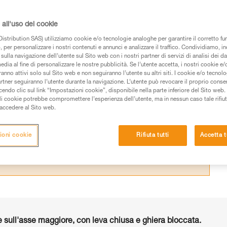
 punti di forza e di debolezza dei moschetton
elta più adatta per ogni utilizzo.
all'uso dei cookie
istribution SAS) utilizziamo cookie e/o tecnologie analoghe per garantire il corretto f
 per personalizzare i nostri contenuti e annunci e analizzare il traffico. Condividiamo, in
sulla navigazione dell’utente sul Sito web con i nostri partner di servizi di analisi dei dat
edia al fine di personalizzare le nostre pubblicità. Se l’utente accetta, i nostri cookie e
anno attivi solo sul Sito web e non seguiranno l’utente su altri siti. I cookie e/o tecnol
 dei prodotti utilizzati in questo consiglio prima di
artner seguiranno l’utente durante la navigazione. L’utente può revocare il proprio conse
azioni dell’istruzione tecnica per poter capire queste
do clic sul link “Impostazioni cookie”, disponibile nella parte inferiore del Sito web. Il 
ali cookie potrebbe compromettere l’esperienza dell’utente, ma in nessun caso tale rifiu
i accedere al Sito web.
de una formazione ed un addestramento specifico.
pacità di rifare la manovra, da soli, in piena sicurezza,
ioni cookie
Rifiuta tutti
Accetta t
vostra attività. Ne possono esistere altre che non
 sull'asse maggiore, con leva chiusa e ghiera bloccata.