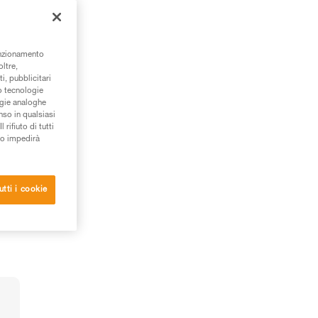
i
unzionamento
oltre,
i, pubblicitari
/o tecnologie
ogie analoghe
nso in qualsiasi
rifiuto di tutti
to impedirà
utti i cookie