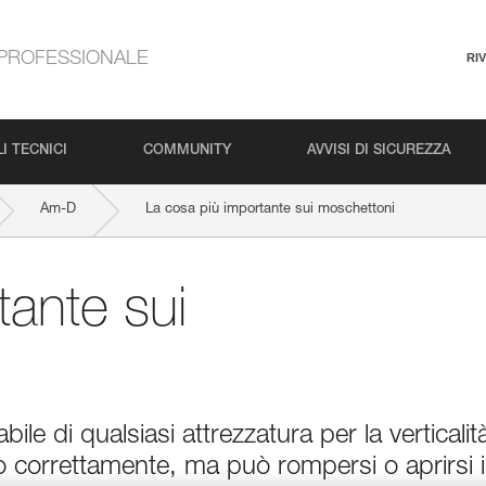
PROFESSIONALE
RI
I TECNICI
COMMUNITY
AVVISI DI SICUREZZA
Am-D
La cosa più importante sui moschettoni
tante sui
le di qualsiasi attrezzatura per la verticalit
to correttamente, ma può rompersi o aprirsi 