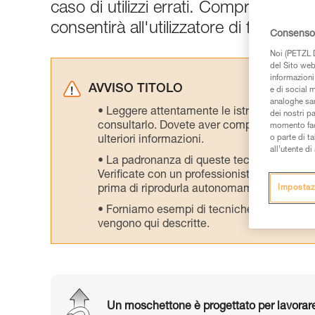
caso di utilizzi errati. Comprendere i
consentirà all'utilizzatore di fare la sc
Consenso 
Noi (PETZL D
del Sito web,
informazioni 
AVVISO TITOLO
e di social m
analoghe sar
Leggere attentamente le istruzioni tecniche
dei nostri p
consultarlo. Dovete aver compreso le inform
momento facen
o parte di t
ulteriori informazioni.
all’utente d
La padronanza di queste tecniche richie
Verificate con un professionista la vostra ca
prima di riprodurla autonomamente.
Impostaz
Forniamo esempi di tecniche relative alla 
vengono qui descritte.
Un moschettone è progettato per lavorare