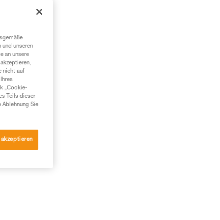
ngsgemäße
n und unseren
te an unsere
akzeptieren,
 nicht auf
Ihres
nk „Cookie-
es Teils dieser
e Ablehnung Sie
 akzeptieren