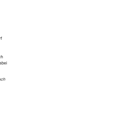
rf
ch
abei
ach