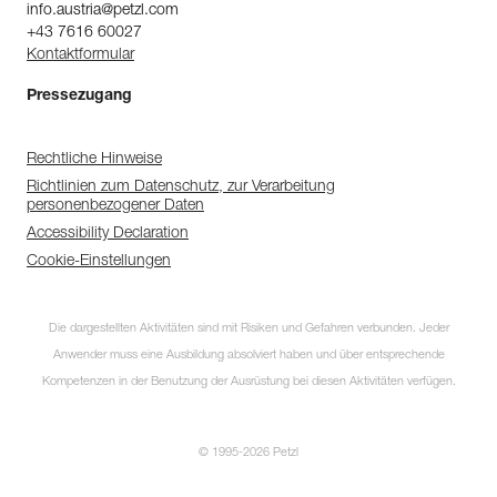
info.austria@petzl.com
+43 7616 60027
Kontaktformular
Pressezugang
Rechtliche Hinweise
Richtlinien zum Datenschutz, zur Verarbeitung
personenbezogener Daten
Accessibility Declaration
Cookie-Einstellungen
Die dargestellten Aktivitäten sind mit Risiken und Gefahren verbunden. Jeder
Anwender muss eine Ausbildung absolviert haben und über entsprechende
Kompetenzen in der Benutzung der Ausrüstung bei diesen Aktivitäten verfügen.
© 1995-2026 Petzl