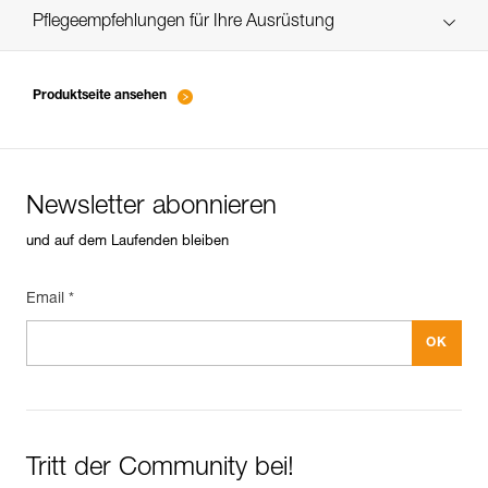
verif-EPI-piolet-suivi-DE
Pflegeempfehlungen für Ihre Ausrüstung
entretien-piolets-crampons-broches_DE
Produktseite ansehen
Newsletter abonnieren
und auf dem Laufenden bleiben
Email *
Tritt der Community bei!