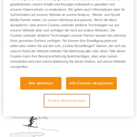
gewährleisten, unsere Inhalte und Anzeigen individuell zu gestalten und
unseren Datenverkehr zu analysieren. Wir geben auch Informationen über Ihr
Surfverhalten auf unserer Website an unsere Analyse-, Werbe- und Social-
Einrichten einer Abseilstelle bei einer
Media-Partner weiter, um unsere Werbung anzupassen. Wenn Sie diese
akzeptieren, sind unsere Cookies und/oder ähnliche Technologien nur auf
Skiabfahrt
unserer Website aktiv und verfolgen Sie nicht auf andere Websites. Die
Cookies und/oder ähnliche Technologien unserer Partner werden Sie während
Ihres gesamten Surfens verfolgen. Sie können Ihre Einwilligung jederzeit
widerrufen, indem Sie auf den Link „Cookie-Einstellungen“ klicken, der sich am
unteren Rand der Website befindet. Die Ablehnung aller oder eines Teils dieser
Cookies kann Ihre Benutzererfahrung beeinträchtigen, aber unter keinen
Umständen wird eine solche Ablehnung Sie daran hindern, auf unsere Website
zuzugreifen.
Alle ablehnen
Alle Cookies akzeptieren
Wechsel von Ski auf Steigeisen im Steilhang
Cookie-Einstellungen