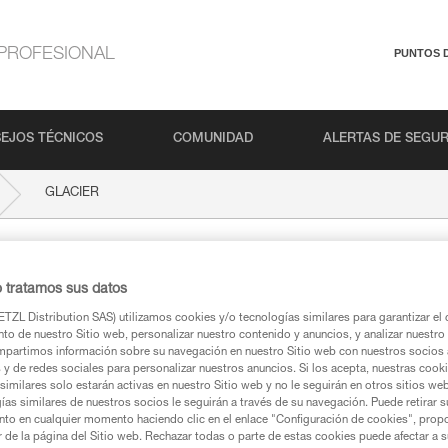
PROFESIONAL
PUNTOS 
EJOS TÉCNICOS
COMUNIDAD
ALERTAS DE SEGU
GLACIER
o tratamos sus datos
TZL Distribution SAS) utilizamos cookies y/o tecnologías similares para garantizar el 
to de nuestro Sitio web, personalizar nuestro contenido y anuncios, y analizar nuestro 
partimos información sobre su navegación en nuestro Sitio web con nuestros socios a
s y de redes sociales para personalizar nuestros anuncios. Si los acepta, nuestras cook
similares solo estarán activas en nuestro Sitio web y no le seguirán en otros sitios we
ca
ías similares de nuestros socios le seguirán a través de su navegación. Puede retirar s
nto en cualquier momento haciendo clic en el enlace "Configuración de cookies", prop
or de la página del Sitio web. Rechazar todas o parte de estas cookies puede afectar a 