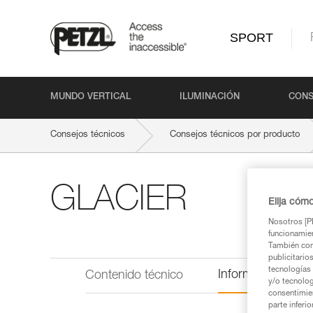
SPORT
MUNDO VERTICAL
ILUMINACIÓN
CONS
Consejos técnicos
Consejos técnicos por producto
GLACIER
Elija cóm
Nosotros [PE
funcionamien
También com
publicitario
tecnologías 
Información técni
Contenido técnico
y/o tecnolog
consentimie
parte inferi