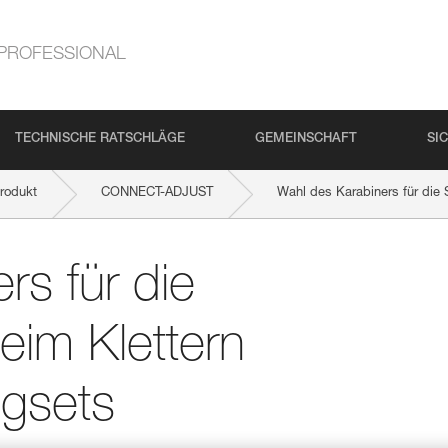
PROFESSIONAL
TECHNISCHE RATSCHLÄGE
GEMEINSCHAFT
SI
rodukt
CONNECT-ADJUST
Wahl des Karabiners für die S
rs für die
eim Klettern
igsets