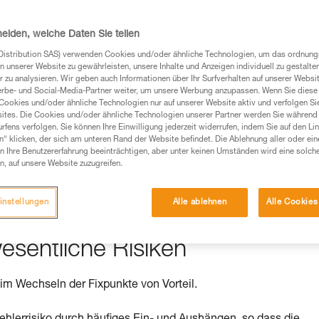
heiden, welche Daten Sie teilen
Distribution SAS) verwenden Cookies und/oder ähnliche Technologien, um das ordnu
Produkte, um die es in diesem Tech Tipp geht,
n unserer Website zu gewährleisten, unsere Inhalte und Anzeigen individuell zu gestalte
te ziehen. Um diese Zusatzinformationen verstehen zu
 zu analysieren. Wir geben auch Informationen über Ihr Surfverhalten auf unserer Websi
erbe- und Social-Media-Partner weiter, um unsere Werbung anzupassen. Wenn Sie diese 
auchsanweisung enthaltenen Informationen richtig
Cookies und/oder ähnliche Technologien nur auf unserer Website aktiv und verfolgen Sie
ites. Die Cookies und/oder ähnliche Technologien unserer Partner werden Sie während 
fens verfolgen. Sie können Ihre Einwilligung jederzeit widerrufen, indem Sie auf den Li
 eine entsprechende Ausbildung und ein spezielles
n“ klicken, der sich am unteren Rand der Website befindet. Die Ablehnung aller oder ein
inem Profi, ob Sie in der Lage sind, den Vorgang
 Ihre Benutzererfahrung beeinträchtigen, aber unter keinen Umständen wird eine solch
n eigenständig durchführen.
n, auf unsere Website zuzugreifen.
ivität verbundenen Techniken. Möglicherweise gibt es
chrieben werden.
instellungen
Alle ablehnen
Alle Cookies
esentliche Risiken
im Wechseln der Fixpunkte von Vorteil.