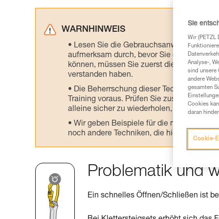
Sie entsc
WARNHINWEIS
Wir (PETZL 
Lesen Sie die Gebrauchsanweisungen der 
Funktioniere
aufmerksam durch, bevor Sie diesen zu Ra
Datenverkehr
Analyse-, W
können, müssen Sie zuerst die in der Gebr
sind unsere 
verstanden haben.
andere Webs
gesamten Sur
Die Beherrschung dieser Techniken setzt
Einstellunge
Training voraus. Prüfen Sie zusammen mit e
Cookies kann
alleine sicher zu wiederholen, bevor Sie ih
daran hinder
Wir geben Beispiele für die mit Ihrer Akt
noch andere Techniken, die hier nicht bes
Cookie-E
Problematik und w
Ein schnelles Öffnen/Schließen ist be