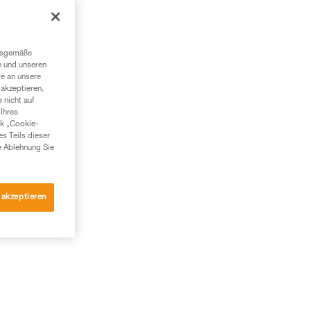
ngsgemäße
n und unseren
te an unsere
akzeptieren,
 nicht auf
Ihres
nk „Cookie-
es Teils dieser
e Ablehnung Sie
 akzeptieren