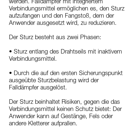
einem Profi, ob Sie in der Lage sind, den
werden. Falldämpfer mit integriertem
Vorgang alleine sicher zu wiederholen, bevor
Verbindungsmittel ermöglichen es, den Sturz
Sie ihn eigenständig durchführen.
aufzufangen und den Fangstoß, dem der
Wir geben Beispiele für die mit Ihrer Aktivität
Anwender ausgesetzt wird, zu reduzieren.
verbundenen Techniken. Möglicherweise gibt es
noch andere Techniken, die hier nicht
beschrieben werden.
Der Sturz besteht aus zwei Phasen:
• Sturz entlang des Drahtseils mit inaktivem
Verbindungsmittel.
• Durch die auf den ersten Sicherungspunkt
ausgeübte Sturzbelastung wird der
Falldämpfer ausgelöst.
Der Sturz beinhaltet Risiken, gegen die das
Verbindungsmittel keinen Schutz bietet: Der
Anwender kann auf Gestänge, Fels oder
andere Kletterer aufprallen.