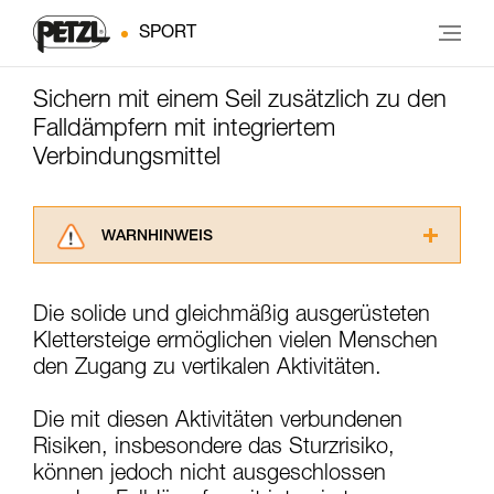
SPORT
Sichern mit einem Seil zusätzlich zu den
Falldämpfern mit integriertem
Verbindungsmittel
WARNHINWEIS
Lesen Sie die Gebrauchsanweisungen der
Produkte, um die es in diesem Tech Tipp geht,
Die solide und gleichmäßig ausgerüsteten
aufmerksam durch, bevor Sie diesen zu Rate
Klettersteige ermöglichen vielen Menschen
ziehen. Um diese Zusatzinformationen
verstehen zu können, müssen Sie zuerst die in
den Zugang zu vertikalen Aktivitäten.
der Gebrauchsanweisung enthaltenen
Informationen richtig verstanden haben.
Die mit diesen Aktivitäten verbundenen
Die Beherrschung dieser Techniken setzt eine
Risiken, insbesondere das Sturzrisiko,
entsprechende Ausbildung und ein spezielles
können jedoch nicht ausgeschlossen
Training voraus. Prüfen Sie zusammen mit