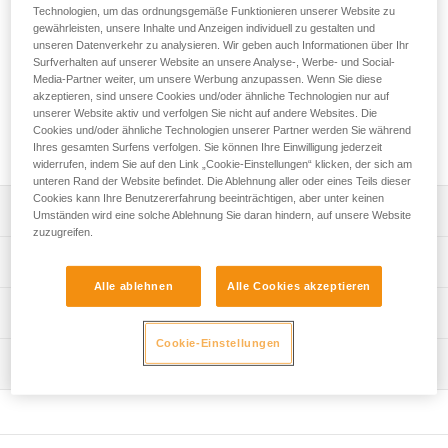
Die halbstatische SEGMENT-Reepschnur mit einem
Technologien, um das ordnungsgemäße Funktionieren unserer Website zu
Durchmesser von 8 mm ist für erfahrene Speläologen und
gewährleisten, unsere Inhalte und Anzeigen individuell zu gestalten und
Speläologinnen bestimmt. Die kompakte, leichte Reepschnur
unseren Datenverkehr zu analysieren. Wir geben auch Informationen über Ihr
Surfverhalten auf unserer Website an unsere Analyse-, Werbe- und Social-
lässt sich problemlos im Transportsack verstauen. Sie ist mit
Media-Partner weiter, um unsere Werbung anzupassen. Wenn Sie diese
der EverFlex-Veredelung versehen, die eine dauerhafte
akzeptieren, sind unsere Cookies und/oder ähnliche Technologien nur auf
Geschmeidigkeit gewährleistet. Aufgrund ihrer
unserer Website aktiv und verfolgen Sie nicht auf andere Websites. Die
Mantelstruktur liegt sie beim Abseilen gut in der Hand.
Cookies und/oder ähnliche Technologien unserer Partner werden Sie während
Geliefert in einer Länge von 200 Metern.
Ihres gesamten Surfens verfolgen. Sie können Ihre Einwilligung jederzeit
widerrufen, indem Sie auf den Link „Cookie-Einstellungen“ klicken, der sich am
unteren Rand der Website befindet. Die Ablehnung aller oder eines Teils dieser
Cookies kann Ihre Benutzererfahrung beeinträchtigen, aber unter keinen
Leistungsverzeichnis
Umständen wird eine solche Ablehnung Sie daran hindern, auf unsere Website
zuzugreifen.
Kompakte, griffige Reepschnur:
Technische Spezifikationen
- Kompakt und leicht, um das Packmaß des Sets bei
Alle ablehnen
Alle Cookies akzeptieren
langen Erkundungen zu reduzieren.
Durchmesser: 8 mm
Technische Informationen
- Dicker Mantel mit starker Struktur, der gut in der Hand
Material: Polyamid, Polyester
liegt.
Cookie-Einstellungen
Gebrauchsanleitung
- Ausgezeichneter Kompromiss zwischen geringer
Zertifizierung(en): CE 564, UIAA, NFPA 2500 Escape Use
Wartung
Das PDF herunterladen technical-notice-Caving-Cords_1
Dehnung und Elastizitätsreserve für effiziente Aufstiege.
Das PDF herunterladen technical-notice-SEGMENT-1
Bruchlast: 16 kN
- Kompatibel mit den Abseilgeräten für die Speläologie
Ablauf der PSA-Prüfung
SIMPLE und STOP mit den Seilklemmen CROLL und
Konformitätserklärung
Bruchlast mit einem Achterknoten: 10 kN
Das PDF herunterladen verif-EPI-cordes-procedure-DE
BASIC (1).
Das PDF herunterladen UE-Declaration-R076-SEGMENT
Gewicht pro Meter: 43 g