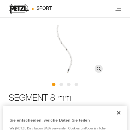
SPORT
SEGMENT 8 mm
Halbstatische, kompakte und leichte Reepschnur für die
Sie entscheiden, welche Daten Sie teilen
Erkundung in der Speläologie
Wir (PETZL Distribution SAS) verwenden Cookies und/oder ähnliche