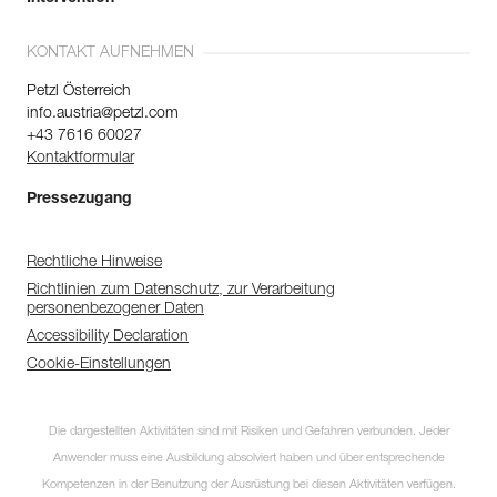
KONTAKT AUFNEHMEN
Petzl Österreich
info.austria@petzl.com
+43 7616 60027
Kontaktformular
Pressezugang
Rechtliche Hinweise
Richtlinien zum Datenschutz, zur Verarbeitung
personenbezogener Daten
Accessibility Declaration
Cookie-Einstellungen
Die dargestellten Aktivitäten sind mit Risiken und Gefahren verbunden. Jeder
Anwender muss eine Ausbildung absolviert haben und über entsprechende
Kompetenzen in der Benutzung der Ausrüstung bei diesen Aktivitäten verfügen.