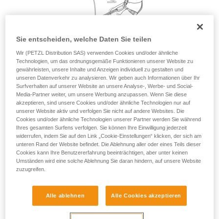
Sie ihn eigenständig durchführen.
Wir geben Beispiele für die mit Ihrer Aktivität
verbundenen Techniken. Möglicherweise gibt es
noch andere Techniken, die hier nicht
Sie entscheiden, welche Daten Sie teilen
beschrieben werden.
Wir (PETZL Distribution SAS) verwenden Cookies und/oder ähnliche
Technologien, um das ordnungsgemäße Funktionieren unserer Website zu
gewährleisten, unsere Inhalte und Anzeigen individuell zu gestalten und
unseren Datenverkehr zu analysieren. Wir geben auch Informationen über Ihr
Surfverhalten auf unserer Website an unsere Analyse-, Werbe- und Social-
Media-Partner weiter, um unsere Werbung anzupassen. Wenn Sie diese
akzeptieren, sind unsere Cookies und/oder ähnliche Technologien nur auf
unserer Website aktiv und verfolgen Sie nicht auf andere Websites. Die
Cookies und/oder ähnliche Technologien unserer Partner werden Sie während
Ihres gesamten Surfens verfolgen. Sie können Ihre Einwilligung jederzeit
widerrufen, indem Sie auf den Link „Cookie-Einstellungen“ klicken, der sich am
unteren Rand der Website befindet. Die Ablehnung aller oder eines Teils dieser
Cookies kann Ihre Benutzererfahrung beeinträchtigen, aber unter keinen
Umständen wird eine solche Ablehnung Sie daran hindern, auf unsere Website
zuzugreifen.
Alle ablehnen
Alle Cookies akzeptieren