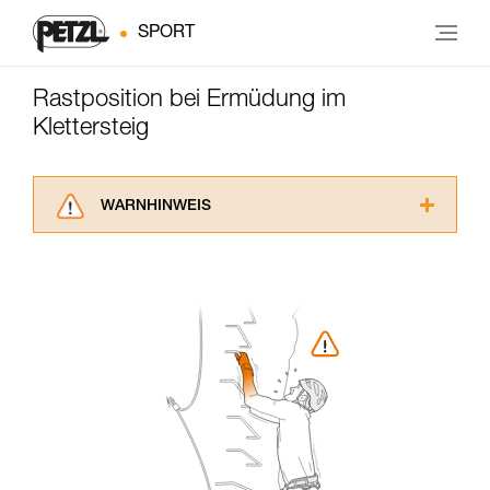
SPORT
Rastposition bei Ermüdung im
Klettersteig
WARNHINWEIS
Lesen Sie die Gebrauchsanweisungen der
Produkte, um die es in diesem Tech Tipp geht,
aufmerksam durch, bevor Sie diesen zu Rate
ziehen. Um diese Zusatzinformationen
verstehen zu können, müssen Sie zuerst die in
der Gebrauchsanweisung enthaltenen
Informationen richtig verstanden haben.
Die Beherrschung dieser Techniken setzt eine
entsprechende Ausbildung und ein spezielles
Training voraus. Prüfen Sie zusammen mit
einem Profi, ob Sie in der Lage sind, den
Vorgang alleine sicher zu wiederholen, bevor