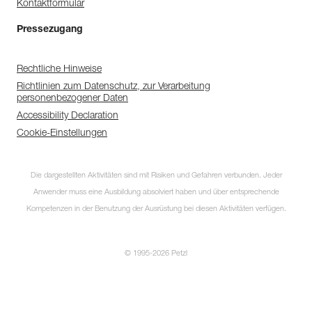
Kontaktformular
Pressezugang
Rechtliche Hinweise
Richtlinien zum Datenschutz, zur Verarbeitung
personenbezogener Daten
Accessibility Declaration
Cookie-Einstellungen
Die dargestellten Aktivitäten sind mit Risiken und Gefahren verbunden. Jeder
Anwender muss eine Ausbildung absolviert haben und über entsprechende
Kompetenzen in der Benutzung der Ausrüstung bei diesen Aktivitäten verfügen.
© 1995-2026 Petzl