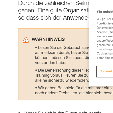
Durch die zahlreichen Seilmanöver be
gehen. Eine gute Organisation erlei
Sie entsc
so dass sich der Anwender dem Res
Wir (PETZL 
Funktioniere
Datenverkehr
Analyse-, W
sind unsere 
WARNHINWEIS
andere Webs
gesamten Sur
Lesen Sie die Gebrauchsanweisungen der 
Einstellunge
aufmerksam durch, bevor Sie diesen zu Ra
Cookies kann
können, müssen Sie zuerst die in der Gebr
daran hinder
verstanden haben.
Die Beherrschung dieser Techniken setzt
Cookie-E
Training voraus. Prüfen Sie zusammen mit e
alleine sicher zu wiederholen, bevor Sie ih
Wir geben Beispiele für die mit Ihrer Akt
noch andere Techniken, die hier nicht bes