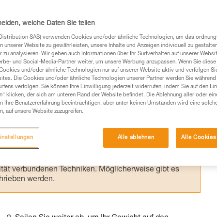
i der Speläologie kann wertvolle Zeit verlor
chtert das Passieren von Zwischensicherung
heiden, welche Daten Sie teilen
t der Höhle widmen kann.
Distribution SAS) verwenden Cookies und/oder ähnliche Technologien, um das ordnu
n unserer Website zu gewährleisten, unsere Inhalte und Anzeigen individuell zu gestalte
 zu analysieren. Wir geben auch Informationen über Ihr Surfverhalten auf unserer Websi
erbe- und Social-Media-Partner weiter, um unsere Werbung anzupassen. Wenn Sie diese 
Cookies und/oder ähnliche Technologien nur auf unserer Website aktiv und verfolgen Sie
ites. Die Cookies und/oder ähnliche Technologien unserer Partner werden Sie während 
fens verfolgen. Sie können Ihre Einwilligung jederzeit widerrufen, indem Sie auf den Li
Produkte, um die es in diesem Tech Tipp geht,
n“ klicken, der sich am unteren Rand der Website befindet. Die Ablehnung aller oder ein
te ziehen. Um diese Zusatzinformationen verstehen zu
 Ihre Benutzererfahrung beeinträchtigen, aber unter keinen Umständen wird eine solch
auchsanweisung enthaltenen Informationen richtig
n, auf unsere Website zuzugreifen.
 eine entsprechende Ausbildung und ein spezielles
instellungen
Alle ablehnen
Alle Cookies
inem Profi, ob Sie in der Lage sind, den Vorgang
n eigenständig durchführen.
ivität verbundenen Techniken. Möglicherweise gibt es
chrieben werden.