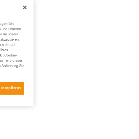
en
en,
ngsgemäße
n und unseren
te an unsere
akzeptieren,
 nicht auf
Ihres
nk „Cookie-
es Teils dieser
e Ablehnung Sie
 akzeptieren