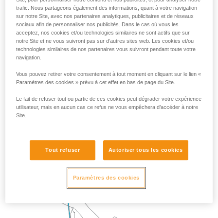
trafic. Nous partageons également des informations, quant à votre navigation
sur notre Site, avec nos partenaires analytiques, publicitaires et de réseaux
2. Descendre encore pour transférer son poids sur la
sociaux afin de personnaliser nos publicités. Dans le cas où vous les
longe.
acceptez, nos cookies et/ou technologies similaires ne sont actifs que sur
Libérer le STOP et le replacer sur la corde en dessous
notre Site et ne vous suivront pas sur d’autres sites web. Les cookies et/ou
technologies similaires de nos partenaires vous suivront pendant toute votre
du fractionnement.
navigation.
Vous pouvez retirer votre consentement à tout moment en cliquant sur le lien «
Paramètres des cookies » prévu à cet effet en bas de page du Site.
Le fait de refuser tout ou partie de ces cookies peut dégrader votre expérience
utilisateur, mais en aucun cas ce refus ne vous empêchera d’accéder à notre
Site.
Tout refuser
Autoriser tous les cookies
Paramètres des cookies