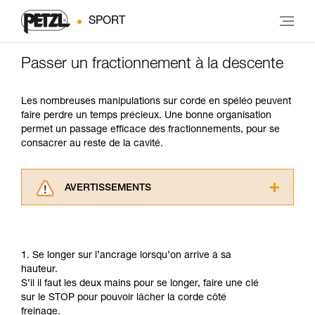
SPORT
Passer un fractionnement à la descente
Les nombreuses manipulations sur corde en spéléo peuvent
faire perdre un temps précieux. Une bonne organisation
permet un passage efficace des fractionnements, pour se
consacrer au reste de la cavité.
AVERTISSEMENTS
Lisez attentivement les notices techniques des
produits utilisés dans ce conseil avant de le
consulter. Vous devez avoir compris les
1. Se longer sur l’ancrage lorsqu’on arrive à sa
informations de la notice technique pour
hauteur.
pouvoir comprendre ce complément
S’il il faut les deux mains pour se longer, faire une clé
d’informations.
sur le STOP pour pouvoir lâcher la corde côté
Maîtriser ces techniques nécessite une
freinage.
formation et un entraînement spécifique. Validez