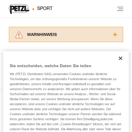
SPORT
WARNHINWEIS
Lesen Sie die Gebrauchsanweisungen der
Produkte, um die es in diesem Tech Tipp geht,
aufmerksam durch, bevor Sie diesen zu Rate
ziehen. Um diese Zusatzinformationen
Sie entscheiden, welche Daten Sie teilen
verstehen zu können, müssen Sie zuerst die in
Wir (PETZL Distribution SAS) verwenden Cookies und/oder ähnliche
Alle Techniken ansehen
der Gebrauchsanweisung enthaltenen
Technologien, um das ordnungsgemäße Funktionieren unserer Website zu
Informationen richtig verstanden haben.
gewährleisten, unsere Inhalte und Anzeigen individuell zu gestalten und
Die Beherrschung dieser Techniken setzt eine
unseren Datenverkehr zu analysieren. Wir geben auch Informationen über Ihr
entsprechende Ausbildung und ein spezielles
Surfverhalten auf unserer Website an unsere Analyse-, Werbe- und Social-
Training voraus. Prüfen Sie zusammen mit
Media-Partner weiter, um unsere Werbung anzupassen. Wenn Sie diese
Newsletter abonnieren
akzeptieren, sind unsere Cookies und/oder ähnliche Technologien nur auf
einem Profi, ob Sie in der Lage sind, den
unserer Website aktiv und verfolgen Sie nicht auf andere Websites. Die
Vorgang alleine sicher zu wiederholen, bevor
Cookies und/oder ähnliche Technologien unserer Partner werden Sie während
und auf dem Laufenden bleiben
Sie ihn eigenständig durchführen.
Ihres gesamten Surfens verfolgen. Sie können Ihre Einwilligung jederzeit
Wir geben Beispiele für die mit Ihrer Aktivität
widerrufen, indem Sie auf den Link „Cookie-Einstellungen“ klicken, der sich am
verbundenen Techniken. Möglicherweise gibt es
unteren Rand der Website befindet. Die Ablehnung aller oder eines Teils dieser
Email *