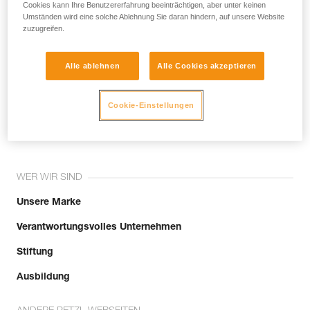
noch andere Techniken, die hier nicht
Cookies kann Ihre Benutzererfahrung beeinträchtigen, aber unter keinen
Umständen wird eine solche Ablehnung Sie daran hindern, auf unsere Website
beschrieben werden.
zuzugreifen.
Alle ablehnen
Alle Cookies akzeptieren
Tritt der Community bei!
Cookie-Einstellungen
WER WIR SIND
Unsere Marke
Verantwortungsvolles Unternehmen
Stiftung
Ausbildung