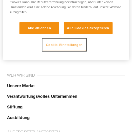
noch andere Techniken, die hier nicht
Cookies kann Ihre Benutzererfahrung beeinträchtigen, aber unter keinen
Umständen wird eine solche Ablehnung Sie daran hindern, auf unsere Website
beschrieben werden.
zuzugreifen.
Alle ablehnen
Alle Cookies akzeptieren
Tritt der Community bei!
Cookie-Einstellungen
WER WIR SIND
Unsere Marke
Verantwortungsvolles Unternehmen
Stiftung
Ausbildung