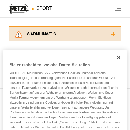
SPORT
WARNHINWEIS
Lesen Sie die Gebrauchsanweisungen der
Produkte, um die es in diesem Tech Tipp geht,
aufmerksam durch, bevor Sie diesen zu Rate
ziehen. Um diese Zusatzinformationen
Sie entscheiden, welche Daten Sie teilen
verstehen zu können, müssen Sie zuerst die in
Wir (PETZL Distribution SAS) verwenden Cookies und/oder ähnliche
Alle Techniken ansehen
der Gebrauchsanweisung enthaltenen
Technologien, um das ordnungsgemäße Funktionieren unserer Website zu
Informationen richtig verstanden haben.
gewährleisten, unsere Inhalte und Anzeigen individuell zu gestalten und
Die Beherrschung dieser Techniken setzt eine
unseren Datenverkehr zu analysieren. Wir geben auch Informationen über Ihr
entsprechende Ausbildung und ein spezielles
Surfverhalten auf unserer Website an unsere Analyse-, Werbe- und Social-
Training voraus. Prüfen Sie zusammen mit
Media-Partner weiter, um unsere Werbung anzupassen. Wenn Sie diese
Newsletter abonnieren
akzeptieren, sind unsere Cookies und/oder ähnliche Technologien nur auf
einem Profi, ob Sie in der Lage sind, den
unserer Website aktiv und verfolgen Sie nicht auf andere Websites. Die
Vorgang alleine sicher zu wiederholen, bevor
Cookies und/oder ähnliche Technologien unserer Partner werden Sie während
und auf dem Laufenden bleiben
Sie ihn eigenständig durchführen.
Ihres gesamten Surfens verfolgen. Sie können Ihre Einwilligung jederzeit
Wir geben Beispiele für die mit Ihrer Aktivität
widerrufen, indem Sie auf den Link „Cookie-Einstellungen“ klicken, der sich am
verbundenen Techniken. Möglicherweise gibt es
unteren Rand der Website befindet. Die Ablehnung aller oder eines Teils dieser
Email *