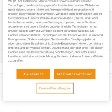
Schlagen von Stufen oder einer Plattform.
Wir (PETZL Distribution SAS) verwenden Cookies und/oder ähnliche
Technologien, um das ordnungsgemäße Funktionieren unserer Website zu
gewährleisten, unsere Inhalte und Anzeigen individuell zu gestalten und
unseren Datenverkehr zu analysieren. Wir geben auch Informationen über Ihr
Leistungsverzeichnis
Surfverhalten auf unserer Website an unsere Analyse-, Werbe- und Social-
Media-Partner weiter, um unsere Werbung anzupassen. Wenn Sie diese
akzeptieren, sind unsere Cookies und/oder ähnliche Technologien nur auf
Kompatibel mit den Eisgeräten SUM'TEC, QUARK, NOMIC
Technische Spezifikationen
unserer Website aktiv und verfolgen Sie nicht auf andere Websites. Die
und ERGONOMIC.
Cookies und/oder ähnliche Technologien unserer Partner werden Sie während
Ihres gesamten Surfens verfolgen. Sie können Ihre Einwilligung jederzeit
Material: Stahl
Technische Informationen
widerrufen, indem Sie auf den Link „Cookie-Einstellungen“ klicken, der sich am
unteren Rand der Website befindet. Die Ablehnung aller oder eines Teils dieser
Zertifizierung(en): CE, UIAA
Gebrauchsanleitung
Cookies kann Ihre Benutzererfahrung beeinträchtigen, aber unter keinen
Wartung
Umständen wird eine solche Ablehnung Sie daran hindern, auf unsere Website
Zugrundeliegende Spezifikationen
Das PDF herunterladen technical-notice-ice-axes-
zuzugreifen.
accessories
Referenz : U19 PAN
Häufige Fragen
Gewicht : 69 g
Häufige Fragen
Alle ablehnen
Alle Cookies akzeptieren
Garantie : 3
Verpackung : 1
Weitere Produkte
See all technical content
Cookie-Einstellungen
Verwandte Produkte