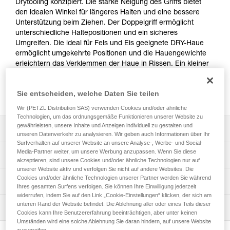
Drytooling konzipiert. Die starke Neigung des Griffs bietet
den idealen Winkel für längeres Halten und eine bessere
Unterstützung beim Ziehen. Der Doppelgriff ermöglicht
unterschiedliche Haltepositionen und ein sicheres
Umgreifen. Die ideal für Fels und Eis geeignete DRY-Haue
ermöglicht umgekehrte Positionen und die Hauengewichte
erleichtern das Verklemmen der Haue in Rissen. Ein kleiner
Hammer schützt den Kopf und ermöglicht das Einschlagen
von Haken. Dank des Modulkonzepts kann das Zubehör
Sie entscheiden, welche Daten Sie teilen
entsprechend der vorgesehenen Tour ausgewählt werden.
Wir (PETZL Distribution SAS) verwenden Cookies und/oder ähnliche
Technologien, um das ordnungsgemäße Funktionieren unserer Website zu
gewährleisten, unsere Inhalte und Anzeigen individuell zu gestalten und
Leistungsverzeichnis
unseren Datenverkehr zu analysieren. Wir geben auch Informationen über Ihr
Surfverhalten auf unserer Website an unsere Analyse-, Werbe- und Social-
Komfortable Handhabung, geeignet für technisch sehr
Media-Partner weiter, um unsere Werbung anzupassen. Wenn Sie diese
Technische Spezifikationen
akzeptieren, sind unsere Cookies und/oder ähnliche Technologien nur auf
anspruchsvolle Routen:
unserer Website aktiv und verfolgen Sie nicht auf andere Websites. Die
- Der Doppelgriff (oben und unten) ermöglicht
Haue: 2
Cookies und/oder ähnliche Technologien unserer Partner werden Sie während
Technische Informationen
unterschiedliche Haltepositionen und ein sicheres
Ihres gesamten Surfens verfolgen. Sie können Ihre Einwilligung jederzeit
Schaft: 2
Umgreifen.
widerrufen, indem Sie auf den Link „Cookie-Einstellungen“ klicken, der sich am
Gebrauchsanleitung
- Der stark abgewinkelte untere Griff erhöht den Komfort
unteren Rand der Website befindet. Die Ablehnung aller oder eines Teils dieser
Material: Aluminium, Stahl, glasfaserverstärkter Kunststoff
Wartung
Das PDF herunterladen technical-notice-ERGONOMIC-1
beim Halten und bietet bessere Unterstützung in extrem
Cookies kann Ihre Benutzererfahrung beeinträchtigen, aber unter keinen
Das PDF herunterladen technical-notice-
Zertifizierung(en): CE, UKCA, UIAA
Umständen wird eine solche Ablehnung Sie daran hindern, auf unsere Website
schwierigen Passagen. Die Form ermöglicht das Handling
Ablauf der PSA-Prüfung
COMM_PIOLETS_TECH-1