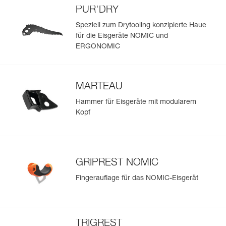
der Haue in Rissen optimiert.
PUR'DRY
Volle Modularität dank ALPEN ADAPT System:
Speziell zum Drytooling konzipierte Haue
- Dank des modularen Kopfes lässt sich die technische
für die Eisgeräte NOMIC und
Beschaffenheit des Eisgeräts der vorgesehenen Tour
ERGONOMIC
entsprechend anpassen.
- Austauschbarkeit der Hauen ICE, PUR'ICE, DRY und
PUR'DRY, um das Eisgerät den Anforderungen der Tour
entsprechend anzupassen (Schnee, Eis oder
MARTEAU
Mixedgelände).
- Schaufel und Hammer sind auswechselbar.
Hammer für Eisgeräte mit modularem
- Geliefert mit MINI MARTEAU zum Schutz des Kopfes
Kopf
und zum Einschlagen von Haken.
- In der gewichtssparenden Ausführung ohne Zubehör
(nur 550 g) kann das Eisgerät zum Drytooling verwendet
werden.
- Die ergonomisch geformte GRIPREST ERGONOMIC-
GRIPREST NOMIC
Fingerauflage mit drei Einstellpositionen passt sich jeder
Handgröße an, auch wenn der Benutzer dicke
Fingerauflage für das NOMIC-Eisgerät
Handschuhe trägt.
TRIGREST