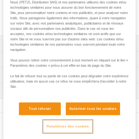
marches ou une plate-forme.
Nous (PETZL Distribution SAS) et nos partenaires utilisons des cookies et/ou
technologies similaires pour nous assurer du bon fonctionnement de notre
Site, pour personnaliser notre contenu et nos publicités, et pour analyser notre
trafic. Nous partageons également des informations, quant à votre navigation
Achetez en ligne
sur notre Site, avec nos partenaires analytiques, publicitaires et de réseaux
sociaux afin de personnaliser nos publicités. Dans le cas où vous les
acceptez, nos cookies et/ou technologies similaires ne sont actifs que sur
notre Site et ne vous suivront pas sur d’autres sites web. Les cookies et/ou
Descriptif
technologies similaires de nos partenaires vous suivront pendant toute votre
navigation.
Compatible avec les piolets SUM'TEC, QUARK, NOMIC et
Spécifications techniques
Vous pouvez retirer votre consentement à tout moment en cliquant sur le lien «
ERGONOMIC.
Paramètres des cookies » prévu à cet effet en bas de page du Site.
Matière(s): acier
Informations techniques
Le fait de refuser tout ou partie de ces cookies peut dégrader votre expérience
Certification(s): CE, UIAA
utilisateur, mais en aucun cas ce refus ne vous empêchera d’accéder à notre
Notice
Site.
Inspection
Spécifications référence(s)
Télécharger le pdf technical-notice-ice-axes-accessories
FAQ
Référence : U19 PAN
FAQ
Poids : 69 g
Tout refuser
Autoriser tous les cookies
Garantie : 3
Voir tous les contenus techniques
Conditionnement : 1
Autres produits
Paramètres des cookies