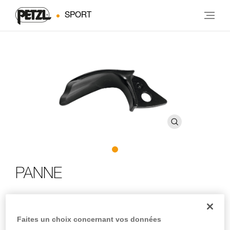
SPORT
PANNE
Panne pour piolets avec tête modulable
Faites un choix concernant vos données
Panne large pour dégager efficacement la glace, tailler des