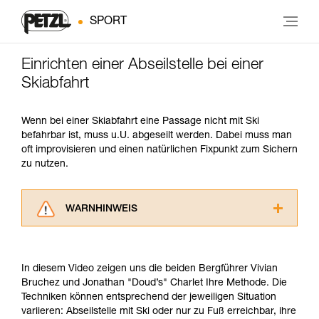
SPORT
Einrichten einer Abseilstelle bei einer
Skiabfahrt
Wenn bei einer Skiabfahrt eine Passage nicht mit Ski
befahrbar ist, muss u.U. abgeseilt werden. Dabei muss man
oft improvisieren und einen natürlichen Fixpunkt zum Sichern
zu nutzen.
WARNHINWEIS
Lesen Sie die Gebrauchsanweisungen der
Produkte, um die es in diesem Tech Tipp geht,
aufmerksam durch, bevor Sie diesen zu Rate
In diesem Video zeigen uns die beiden Bergführer Vivian
ziehen. Um diese Zusatzinformationen
Bruchez und Jonathan "Doud’s" Charlet Ihre Methode. Die
verstehen zu können, müssen Sie zuerst die in
Techniken können entsprechend der jeweiligen Situation
der Gebrauchsanweisung enthaltenen
variieren: Abseilstelle mit Ski oder nur zu Fuß erreichbar, ihre