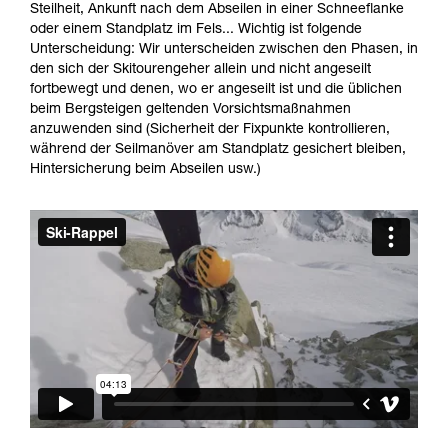
Informationen richtig verstanden haben.
Steilheit, Ankunft nach dem Abseilen in einer Schneeflanke
Die Beherrschung dieser Techniken setzt eine
oder einem Standplatz im Fels... Wichtig ist folgende
entsprechende Ausbildung und ein spezielles
Unterscheidung: Wir unterscheiden zwischen den Phasen, in
Training voraus. Prüfen Sie zusammen mit
den sich der Skitourengeher allein und nicht angeseilt
einem Profi, ob Sie in der Lage sind, den
fortbewegt und denen, wo er angeseilt ist und die üblichen
Vorgang alleine sicher zu wiederholen, bevor
beim Bergsteigen geltenden Vorsichtsmaßnahmen
Sie ihn eigenständig durchführen.
anzuwenden sind (Sicherheit der Fixpunkte kontrollieren,
Wir geben Beispiele für die mit Ihrer Aktivität
während der Seilmanöver am Standplatz gesichert bleiben,
verbundenen Techniken. Möglicherweise gibt es
Hintersicherung beim Abseilen usw.)
noch andere Techniken, die hier nicht
beschrieben werden.