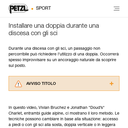
SPORT
Installare una doppia durante una
discesa con gli sci
Durante una discesa con gli sci, un passaggio non
percorribile può richiedere l’utilizzo di una doppia. Occorrerà
spesso improvvisare su un ancoraggio naturale da scoprire
sul posto.
AVVISO TITOLO
Leggere attentamente le istruzioni tecniche dei
prodotti utilizzati in questo consiglio prima di
consultarlo. Dovete aver compreso le
In questo video, Vivian Bruchez e Jonathan "Doud’s"
informazioni dell’istruzione tecnica per poter
Charlet, entrambi guide alpine, ci mostrano il loro metodo. Le
capire queste ulteriori informazioni.
tecniche possono cambiare in base alla situazione: accesso
La padronanza di queste tecniche richiede una
a piedi o con gli sci alla sosta, doppia verticale o in leggera