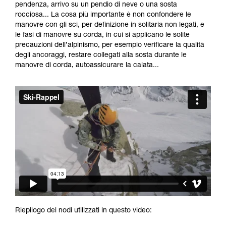
formazione ed un addestramento specifico.
pendenza, arrivo su un pendio di neve o una sosta
Verificate con un professionista la vostra
rocciosa... La cosa più importante è non confondere le
capacità di rifare la manovra, da soli, in piena
manovre con gli sci, per definizione in solitaria non legati, e
sicurezza, prima di riprodurla autonomamente.
le fasi di manovre su corda, in cui si applicano le solite
Forniamo esempi di tecniche relative alla vostra
precauzioni dell’alpinismo, per esempio verificare la qualità
attività. Ne possono esistere altre che non
degli ancoraggi, restare collegati alla sosta durante le
vengono qui descritte.
manovre di corda, autoassicurare la calata...
Riepilogo dei nodi utilizzati in questo video: