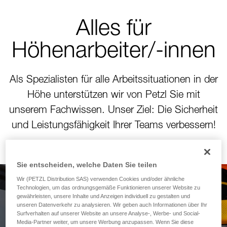
Alles für
Höhenarbeiter/-innen
Als Spezialisten für alle Arbeitssituationen in der
Höhe unterstützen wir von Petzl Sie mit
unserem Fachwissen. Unser Ziel: Die Sicherheit
und Leistungsfähigkeit Ihrer Teams verbessern!
Sie entscheiden, welche Daten Sie teilen
Wir (PETZL Distribution SAS) verwenden Cookies und/oder ähnliche
Technologien, um das ordnungsgemäße Funktionieren unserer Website zu
Neues Modul zur
gewährleisten, unsere Inhalte und Anzeigen individuell zu gestalten und
unseren Datenverkehr zu analysieren. Wir geben auch Informationen über Ihr
Berechnung des
Surfverhalten auf unserer Website an unsere Analyse-, Werbe- und Social-
Media-Partner weiter, um unsere Werbung anzupassen. Wenn Sie diese