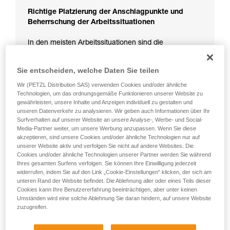
Richtige Platzierung der Anschlagpunkte und
Beherrschung der Arbeitssituationen
In den meisten Arbeitssituationen sind die
Anschlagpunkte so vorgesehen und platziert, dass
sie die Risiken im Falle eines Sturzes reduzieren.
Sie entscheiden, welche Daten Sie teilen
Wir (PETZL Distribution SAS) verwenden Cookies und/oder ähnliche
Technologien, um das ordnungsgemäße Funktionieren unserer Website zu
gewährleisten, unsere Inhalte und Anzeigen individuell zu gestalten und
unseren Datenverkehr zu analysieren. Wir geben auch Informationen über Ihr
Surfverhalten auf unserer Website an unsere Analyse-, Werbe- und Social-
Media-Partner weiter, um unsere Werbung anzupassen. Wenn Sie diese
akzeptieren, sind unsere Cookies und/oder ähnliche Technologien nur auf
unserer Website aktiv und verfolgen Sie nicht auf andere Websites. Die
Cookies und/oder ähnliche Technologien unserer Partner werden Sie während
Ihres gesamten Surfens verfolgen. Sie können Ihre Einwilligung jederzeit
widerrufen, indem Sie auf den Link „Cookie-Einstellungen“ klicken, der sich am
unteren Rand der Website befindet. Die Ablehnung aller oder eines Teils dieser
Cookies kann Ihre Benutzererfahrung beeinträchtigen, aber unter keinen
Umständen wird eine solche Ablehnung Sie daran hindern, auf unsere Website
zuzugreifen.