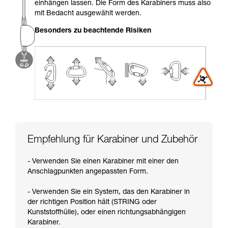
einhängen lassen. Die Form des Karabiners muss also
Sie ihn eigenständig durchführen.
mit Bedacht ausgewählt werden.
Wir geben Beispiele für die mit Ihrer Aktivität
verbundenen Techniken. Möglicherweise gibt es
Besonders zu beachtende Risiken
noch andere Techniken, die hier nicht
beschrieben werden.
Empfehlung für Karabiner und Zubehör
- Verwenden Sie einen Karabiner mit einer den
Anschlagpunkten angepassten Form.
- Verwenden Sie ein System, das den Karabiner in
der richtigen Position hält (STRING oder
Kunststoffhülle), oder einen richtungsabhängigen
Karabiner.