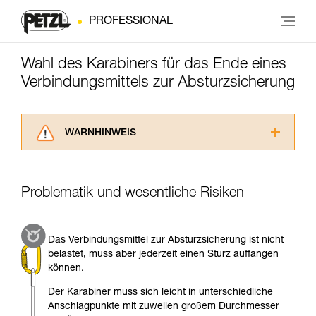
PROFESSIONAL
Wahl des Karabiners für das Ende eines
Verbindungsmittels zur Absturzsicherung
WARNHINWEIS
Lesen Sie die Gebrauchsanweisungen der
Produkte, um die es in diesem Tech Tipp geht,
aufmerksam durch, bevor Sie diesen zu Rate
Problematik und wesentliche Risiken
ziehen. Um diese Zusatzinformationen
verstehen zu können, müssen Sie zuerst die in
der Gebrauchsanweisung enthaltenen
Das Verbindungsmittel zur Absturzsicherung ist nicht
Informationen richtig verstanden haben.
belastet, muss aber jederzeit einen Sturz auffangen
Die Beherrschung dieser Techniken setzt eine
können.
entsprechende Ausbildung und ein spezielles
Training voraus. Prüfen Sie zusammen mit
Der Karabiner muss sich leicht in unterschiedliche
einem Profi, ob Sie in der Lage sind, den
Anschlagpunkte mit zuweilen großem Durchmesser
Vorgang alleine sicher zu wiederholen, bevor