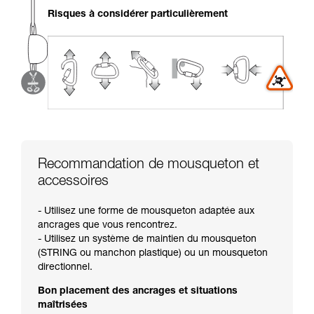
liées à votre activité. Il peut en exister d’autres
Risques à considérer particulièrement
que nous ne décrivons pas ici.
Recommandation de mousqueton et
accessoires
- Utilisez une forme de mousqueton adaptée aux
ancrages que vous rencontrez.
- Utilisez un système de maintien du mousqueton
(STRING ou manchon plastique) ou un mousqueton
directionnel.
Bon placement des ancrages et situations
maîtrisées