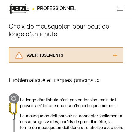
PROFESSIONNEL
Choix de mousqueton pour bout de
longe d'antichute
AVERTISSEMENTS
Lisez attentivement les notices techniques des
produits utilisés dans ce conseil avant de le
consulter. Vous devez avoir compris les
Problématique et risques principaux
informations de la notice technique pour
pouvoir comprendre ce complément
d’informations.
La longe d'antichute n’est pas en tension, mais doit
Maîtriser ces techniques nécessite une
pouvoir arrêter une chute à n’importe quel moment.
formation et un entraînement spécifique. Validez
avec un professionnel votre capacité à refaire
Le mousqueton doit pouvoir se connecter facilement à
la manipulation, seul, en toute sécurité, avant
des ancrages variés, parfois de gros diamètre, la
de la reproduire en autonomie.
forme du mousqueton doit donc être choisie avec soin.
Nous donnons des exemples de techniques