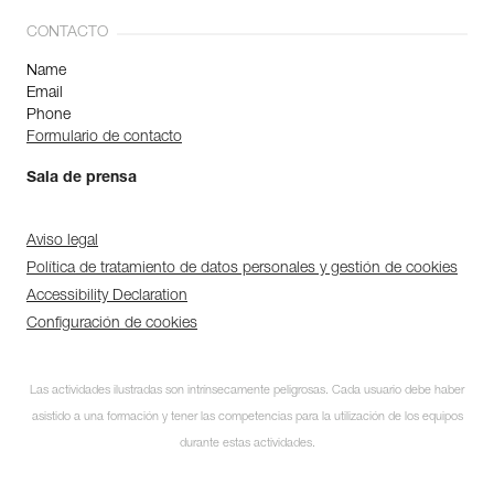
CONTACTO
Name
Email
Phone
Formulario de contacto
Sala de prensa
Aviso legal
Política de tratamiento de datos personales y gestión de cookies
Accessibility Declaration
Configuración de cookies
Las actividades ilustradas son intrínsecamente peligrosas. Cada usuario debe haber
asistido a una formación y tener las competencias para la utilización de los equipos
durante estas actividades.