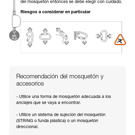
del mosquetón entonces se debe elegir con cuidado.
su actividad. Pueden existir otras que no
describimos aquí.
Riesgos a considerar en particular
Recomendación del mosquetón y
accesorios
- Utilice una forma de mosquetón adecuada a los
anclajes que se vaya a encontrar.
- Utilice un sistema de sujeción del mosquetón
(STRING o funda plástica) o un mosquetón
direccional.