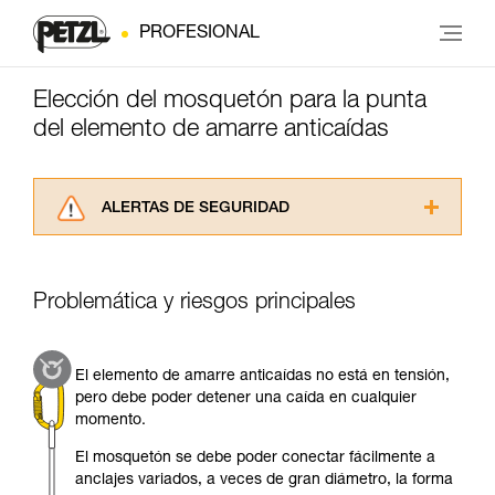
PROFESIONAL
Elección del mosquetón para la punta
del elemento de amarre anticaídas
ALERTAS DE SEGURIDAD
Lea atentamente las fichas técnicas de los
productos utilizados en este consejo antes de
consultarlo. Usted debe comprender la
Problemática y riesgos principales
información de la ficha técnica para poder
comprender este complemento informativo.
Dominar estas técnicas requiere una formación
El elemento de amarre anticaídas no está en tensión,
y un entrenamiento específico. Confirme a
pero debe poder detener una caída en cualquier
través de un profesional su capacidad para
momento.
ejecutar estas técnicas, solo y con total
seguridad, antes de ejecutarlas de forma
El mosquetón se debe poder conectar fácilmente a
autónoma.
anclajes variados, a veces de gran diámetro, la forma
Damos ejemplos de técnicas relacionadas con