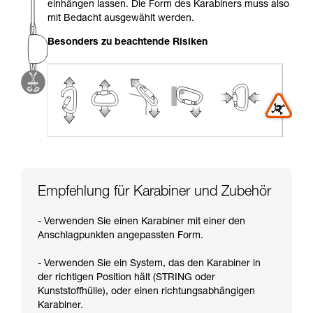
einhängen lassen. Die Form des Karabiners muss also
Sie ihn eigenständig durchführen.
mit Bedacht ausgewählt werden.
Wir geben Beispiele für die mit Ihrer Aktivität
verbundenen Techniken. Möglicherweise gibt es
Besonders zu beachtende Risiken
noch andere Techniken, die hier nicht
beschrieben werden.
Empfehlung für Karabiner und Zubehör
- Verwenden Sie einen Karabiner mit einer den
Anschlagpunkten angepassten Form.
- Verwenden Sie ein System, das den Karabiner in
der richtigen Position hält (STRING oder
Kunststoffhülle), oder einen richtungsabhängigen
Karabiner.