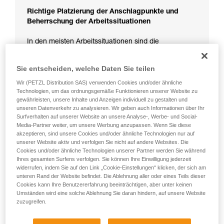
Richtige Platzierung der Anschlagpunkte und
Beherrschung der Arbeitssituationen
In den meisten Arbeitssituationen sind die
Anschlagpunkte so vorgesehen und platziert, dass
sie die Risiken im Falle eines Sturzes reduzieren.
Sie entscheiden, welche Daten Sie teilen
Wir (PETZL Distribution SAS) verwenden Cookies und/oder ähnliche
Technologien, um das ordnungsgemäße Funktionieren unserer Website zu
gewährleisten, unsere Inhalte und Anzeigen individuell zu gestalten und
unseren Datenverkehr zu analysieren. Wir geben auch Informationen über Ihr
Surfverhalten auf unserer Website an unsere Analyse-, Werbe- und Social-
Media-Partner weiter, um unsere Werbung anzupassen. Wenn Sie diese
akzeptieren, sind unsere Cookies und/oder ähnliche Technologien nur auf
unserer Website aktiv und verfolgen Sie nicht auf andere Websites. Die
Cookies und/oder ähnliche Technologien unserer Partner werden Sie während
Ihres gesamten Surfens verfolgen. Sie können Ihre Einwilligung jederzeit
widerrufen, indem Sie auf den Link „Cookie-Einstellungen“ klicken, der sich am
unteren Rand der Website befindet. Die Ablehnung aller oder eines Teils dieser
Cookies kann Ihre Benutzererfahrung beeinträchtigen, aber unter keinen
Umständen wird eine solche Ablehnung Sie daran hindern, auf unsere Website
zuzugreifen.