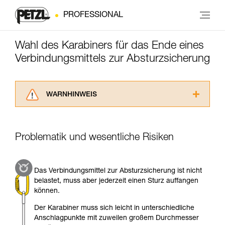
PROFESSIONAL
Wahl des Karabiners für das Ende eines
Verbindungsmittels zur Absturzsicherung
WARNHINWEIS
Lesen Sie die Gebrauchsanweisungen der
Produkte, um die es in diesem Tech Tipp geht,
aufmerksam durch, bevor Sie diesen zu Rate
Problematik und wesentliche Risiken
ziehen. Um diese Zusatzinformationen
verstehen zu können, müssen Sie zuerst die in
der Gebrauchsanweisung enthaltenen
Das Verbindungsmittel zur Absturzsicherung ist nicht
Informationen richtig verstanden haben.
belastet, muss aber jederzeit einen Sturz auffangen
Die Beherrschung dieser Techniken setzt eine
können.
entsprechende Ausbildung und ein spezielles
Training voraus. Prüfen Sie zusammen mit
Der Karabiner muss sich leicht in unterschiedliche
einem Profi, ob Sie in der Lage sind, den
Anschlagpunkte mit zuweilen großem Durchmesser
Vorgang alleine sicher zu wiederholen, bevor