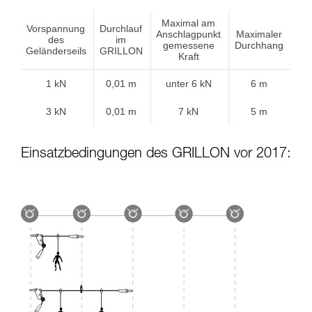
Maximal am
Vorspannung
Durchlauf
Anschlagpunkt
Maximaler
des
im
gemessene
Durchhang
Geländerseils
GRILLON
Kraft
1 kN
0,01 m
unter 6 kN
6 m
3 kN
0,01 m
7 kN
5 m
Einsatzbedingungen des GRILLON vor 2017: