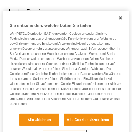
In der Praxis:
Sie entscheiden, welche Daten Sie teilen
Falls erforderlich, kann das neue GRILLON (2017 und
Wir (PETZL Distribution SAS) verwenden Cookies und/oder ähnliche
spätere Versionen) außerhalb des Verordnungsrahmens
Technologien, um das ordnungsgemäße Funktionieren unserer Website zu
gleichzeitig von mehr als einer Person benutzt werden.
gewährleisten, unsere Inhalte und Anzeigen individuell zu gestalten und
unseren Datenverkehr zu analysieren. Wir geben auch Informationen über Ihr
Für jede Situation muss eine Gefährdungsbeurteilung
Surfverhalten auf unserer Website an unsere Analyse-, Werbe- und Social-
durchgeführt werden, um die bestmögliche Lösung zu
Media-Partner weiter, um unsere Werbung anzupassen. Wenn Sie diese
bestimmen.
akzeptieren, sind unsere Cookies und/oder ähnliche Technologien nur auf
unserer Website aktiv und verfolgen Sie nicht auf andere Websites. Die
Cookies und/oder ähnliche Technologien unserer Partner werden Sie während
Hinweis: Wie bei allen Anschlageinrichtungen ist es ratsam,
Ihres gesamten Surfens verfolgen. Sie können Ihre Einwilligung jederzeit
das Prinzip der Redundanz zu beachten und bei der
widerrufen, indem Sie auf den Link „Cookie-Einstellungen“ klicken, der sich am
Sicherheit des Anwenders nicht ausschließlich auf ein
unteren Rand der Website befindet. Die Ablehnung aller oder eines Teils dieser
Produkt zu vertrauen.
Cookies kann Ihre Benutzererfahrung beeinträchtigen, aber unter keinen
Umständen wird eine solche Ablehnung Sie daran hindern, auf unsere Website
zuzugreifen.
Anwendungsbeispiel Rückhaltesystem:
Alle ablehnen
Alle Cookies akzeptieren
Wenn zwei oder drei Personen auf einer abgegrenzten
Plattform mit Rückhaltesystemen ausgerüstet sind und kein