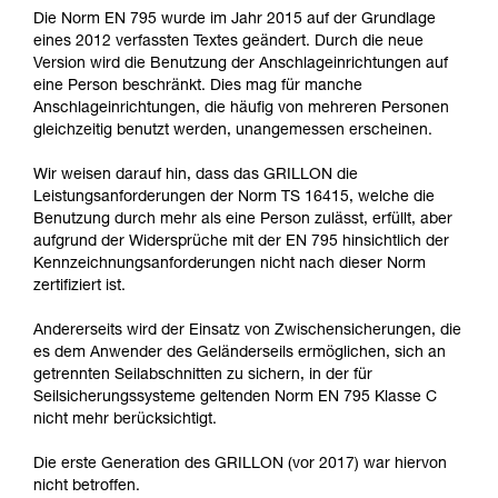
verstehen zu können, müssen Sie zuerst die in
Die Norm EN 795 wurde im Jahr 2015 auf der Grundlage
der Gebrauchsanweisung enthaltenen
eines 2012 verfassten Textes geändert. Durch die neue
Informationen richtig verstanden haben.
Version wird die Benutzung der Anschlageinrichtungen auf
Die Beherrschung dieser Techniken setzt eine
eine Person beschränkt. Dies mag für manche
entsprechende Ausbildung und ein spezielles
Anschlageinrichtungen, die häufig von mehreren Personen
Training voraus. Prüfen Sie zusammen mit
gleichzeitig benutzt werden, unangemessen erscheinen.
einem Profi, ob Sie in der Lage sind, den
Vorgang alleine sicher zu wiederholen, bevor
Wir weisen darauf hin, dass das GRILLON die
Sie ihn eigenständig durchführen.
Leistungsanforderungen der Norm TS 16415, welche die
Wir geben Beispiele für die mit Ihrer Aktivität
Benutzung durch mehr als eine Person zulässt, erfüllt, aber
verbundenen Techniken. Möglicherweise gibt es
aufgrund der Widersprüche mit der EN 795 hinsichtlich der
noch andere Techniken, die hier nicht
Kennzeichnungsanforderungen nicht nach dieser Norm
beschrieben werden.
zertifiziert ist.
Andererseits wird der Einsatz von Zwischensicherungen, die
es dem Anwender des Geländerseils ermöglichen, sich an
getrennten Seilabschnitten zu sichern, in der für
Seilsicherungssysteme geltenden Norm EN 795 Klasse C
nicht mehr berücksichtigt.
Die erste Generation des GRILLON (vor 2017) war hiervon
nicht betroffen.