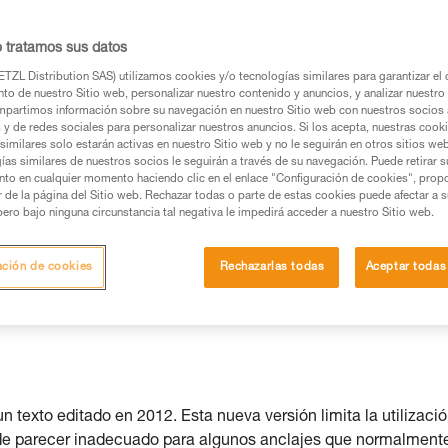
s posible.
o tratamos sus datos
TZL Distribution SAS) utilizamos cookies y/o tecnologías similares para garantizar el 
to de nuestro Sitio web, personalizar nuestro contenido y anuncios, y analizar nuestro 
partimos información sobre su navegación en nuestro Sitio web con nuestros socios a
os productos utilizados en este consejo antes de
s y de redes sociales para personalizar nuestros anuncios. Si los acepta, nuestras cook
similares solo estarán activas en nuestro Sitio web y no le seguirán en otros sitios we
ormación de la ficha técnica para poder comprender
ías similares de nuestros socios le seguirán a través de su navegación. Puede retirar s
nto en cualquier momento haciendo clic en el enlace "Configuración de cookies", prop
or de la página del Sitio web. Rechazar todas o parte de estas cookies puede afectar a 
mación y un entrenamiento específico. Confirme a
pero bajo ninguna circunstancia tal negativa le impedirá acceder a nuestro Sitio web.
ejecutar estas técnicas, solo y con total seguridad,
ación de cookies
Rechazarlas todas
Aceptar todas
con su actividad. Pueden existir otras que no
texto editado en 2012. Esta nueva versión limita la utilizaci
ede parecer inadecuado para algunos anclajes que normalment