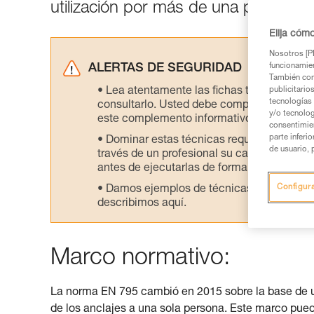
utilización por más de una persona e
Elija cóm
Nosotros [PE
funcionamien
ALERTAS DE SEGURIDAD
También com
Lea atentamente las fichas técnicas de l
publicitario
tecnologías 
consultarlo. Usted debe comprender la inf
y/o tecnolog
este complemento informativo.
consentimie
parte inferi
Dominar estas técnicas requiere una for
de usuario, 
través de un profesional su capacidad para 
antes de ejecutarlas de forma autónoma.
Configur
Damos ejemplos de técnicas relacionadas 
describimos aquí.
Marco normativo:
La norma EN 795 cambió en 2015 sobre la base de un 
de los anclajes a una sola persona. Este marco pu