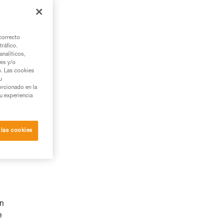
correcto
tráfico.
nalíticos,
ies y/o
b. Las cookies
u
orcionado en la
su experiencia
 las cookies
ón
e