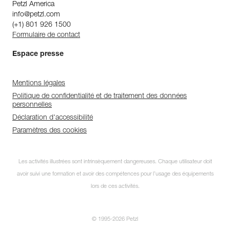
Petzl America
info@petzl.com
(+1) 801 926 1500
Formulaire de contact
Espace presse
Mentions légales
Politique de confidentialité et de traitement des données
personnelles
Déclaration d'accessibilité
Paramètres des cookies
Les activités illustrées sont intrinsèquement dangereuses. Chaque utilisateur doit
avoir suivi une formation et avoir des compétences pour l’usage des équipements
lors de ces activités.
© 1995-2026 Petzl