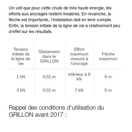
On voit que pour cette chute de très haute énergie, les
efforts aux ancrages restent modérés. En revanche, la
flèche est importante, l'installation doit en tenir compte.
Enfin, la tension initiale de la ligne de vie a relativement peu
d'effet sur les résultats.
Tension
Effort
Glissement
initiale de
maximum
Flèche
dans le
la ligne de
mesuré à
maximum
GRILLON
vie
l’ancrage
inférieur à 6
1 kN
0,01 m
6 m
kN
3 kN
0,01 m
7 kN
5 m
Rappel des conditions d’utilisation du
GRILLON avant 2017 :