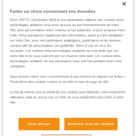
situation pour déterminer la meilleure solution à utiliser.
Remarque : dans tous les cas, comme pour tous les
Faites un choix concernant vos données
ancrages, il est recommandé de respecter le principe de
Nous (PETZL Distribution SAS) et nos partenaires utilisons des cookies et/ou
redondance pour ne pas confier la sécurité d’un utilisateur à
technologies similaires pour nous assurer du bon fonctionnement de notre
un seul équipement.
Site, pour personnaliser notre contenu et nos publicités, et pour analyser notre
trafic. Nous partageons également des informations, quant à votre navigation
sur notre Site, avec nos partenaires analytiques, publicitaires et de réseaux
Exemple d'utilisation en retenue :
sociaux afin de personnaliser nos publicités. Dans le cas où vous les
acceptez, nos cookies et/ou technologies similaires ne sont actifs que sur
notre Site et ne vous suivront pas sur d’autres sites web. Les cookies et/ou
Dans le cas de deux ou trois personnes connectées avec
technologies similaires de nos partenaires vous suivront pendant toute votre
des longes de retenue sur une terrasse bien délimitée, à
navigation.
l’abri de tout risque de chute, un seul GRILLON installé en
Vous pouvez retirer votre consentement à tout moment en cliquant sur le lien «
ligne de vie sera parfaitement efficace.
Paramètres des cookies » prévu à cet effet en bas de page du Site.
Le fait de refuser tout ou partie de ces cookies peut dégrader votre expérience
utilisateur, mais en aucun cas ce refus ne vous empêchera d’accéder à notre
Site.
Tout refuser
Autoriser tous les cookies