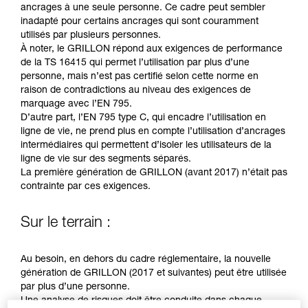
Maîtriser ces techniques nécessite une
ancrages à une seule personne. Ce cadre peut sembler
formation et un entraînement spécifique. Validez
inadapté pour certains ancrages qui sont couramment
avec un professionnel votre capacité à refaire
utilisés par plusieurs personnes.
la manipulation, seul, en toute sécurité, avant
À noter, le GRILLON répond aux exigences de performance
de la reproduire en autonomie.
de la TS 16415 qui permet l’utilisation par plus d’une
Nous donnons des exemples de techniques
personne, mais n’est pas certifié selon cette norme en
liées à votre activité. Il peut en exister d’autres
raison de contradictions au niveau des exigences de
que nous ne décrivons pas ici.
marquage avec l’EN 795.
D’autre part, l’EN 795 type C, qui encadre l’utilisation en
ligne de vie, ne prend plus en compte l’utilisation d’ancrages
intermédiaires qui permettent d’isoler les utilisateurs de la
ligne de vie sur des segments séparés.
La première génération de GRILLON (avant 2017) n’était pas
contrainte par ces exigences.
Sur le terrain :
Au besoin, en dehors du cadre réglementaire, la nouvelle
génération de GRILLON (2017 et suivantes) peut être utilisée
par plus d’une personne.
Une analyse de risques doit être conduite dans chaque