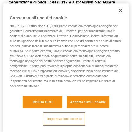
generazione di GRILLON (2017 e successivi) può essere
utilizzata da più di una persona.
Consenso all'uso dei cookie
Deve essere condotta un’analisi dei rischi in ogni situazione
Noi (PETZL Distribution SAS) utilizziamo cookie e/o tecnologie analoghe per
per determinare la migliore soluzione da utilizzare.
garantire il corretto funzionamento del Sito web, per personalizzare i nostri
contenuti e annunci e analizzare il traffico. Condividiamo, inoltre, informazioni
Nota: in ogni caso, come per tutti gli ancoraggi, si
sulla navigazione dell’utente sul Sito web con i nostri partner di servizi di analisi
raccomanda di rispettare il principio di abbondanza per non
dei dati, pubblicitari e di social media al fine di personalizzare le nostre
affidare la sicurezza di un utilizzatore ad un solo dispositivo.
pubblicità. Se l’utente accetta, i nostri cookie e/o tecnologie analoghe saranno
attivi solo sul Sito web e non seguiranno l’utente su altri siti. I cookie e/o
tecnologie analoghe dei nostri partner seguiranno l’utente durante la
Esempio di utilizzo in trattenuta:
navigazione. L’utente può revocare il proprio consenso in qualsiasi momento
facendo clic sul link “Impostazioni cookie”, disponibile nella parte inferiore del
Sito web. Il rifiuto di tutti o parte di tali cookie potrebbe compromettere
Nel caso di due o tre persone collegate con cordini di
l’esperienza dell’utente, ma in nessun caso tale rifiuto impedirà all’utente di
accedere al Sito web.
trattenuta su una terrazza ben delimitata, al sicuro da ogni
rischio di caduta, sarà perfettamente efficace un solo
GRILLON installato come linea vita.
Rifiuta tutti
Accetta tutti i cookie
Impostazioni cookie