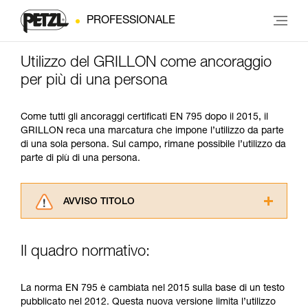
PROFESSIONALE
Utilizzo del GRILLON come ancoraggio
per più di una persona
Come tutti gli ancoraggi certificati EN 795 dopo il 2015, il
GRILLON reca una marcatura che impone l’utilizzo da parte
di una sola persona. Sul campo, rimane possibile l’utilizzo da
parte di più di una persona.
AVVISO TITOLO
Leggere attentamente le istruzioni tecniche dei
prodotti utilizzati in questo consiglio prima di
Il quadro normativo:
consultarlo. Dovete aver compreso le
informazioni dell’istruzione tecnica per poter
capire queste ulteriori informazioni.
La norma EN 795 è cambiata nel 2015 sulla base di un testo
La padronanza di queste tecniche richiede una
pubblicato nel 2012. Questa nuova versione limita l’utilizzo