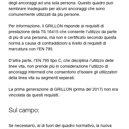
formazione ed un addestramento specifico.
degli ancoraggi ad una sola persona. Questo quadro può
Verificate con un professionista la vostra
sembrare inadeguato per alcuni ancoraggi che sono
capacità di rifare la manovra, da soli, in piena
comunemente utilizzati da più persone.
sicurezza, prima di riprodurla autonomamente.
Forniamo esempi di tecniche relative alla vostra
Per informazione, il GRILLON risponde ai requisiti di
attività. Ne possono esistere altre che non
prestazione della TS 16415 che consente l’utilizzo da parte
vengono qui descritte.
di più di una persona, ma non è certificato secondo questa
norma a causa di contraddizioni a livello di requisiti di
marcatura con l’EN 795.
D’altra parte, l’EN 795 tipo C, che disciplina l’utilizzo delle
linee vita, non prende più in considerazione l’utilizzo di
ancoraggi intermedi che consentono d’isolare gli utilizzatori
della linea vita su segmenti separati.
La prima generazione di GRILLON (prima del 2017) non era
vincolata da questi requisiti.
Sul campo:
Se necessario, al di fuori del quadro normativo, la nuova