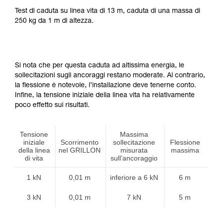
Test di caduta su linea vita di 13 m, caduta di una massa di
250 kg da 1 m di altezza.
Si nota che per questa caduta ad altissima energia, le
sollecitazioni sugli ancoraggi restano moderate. Al contrario,
la flessione è notevole, l’installazione deve tenerne conto.
Infine, la tensione iniziale della linea vita ha relativamente
poco effetto sui risultati.
Tensione
Massima
iniziale
Scorrimento
sollecitazione
Flessione
della linea
nel GRILLON
misurata
massima
di vita
sull’ancoraggio
1 kN
0,01 m
inferiore a 6 kN
6 m
3 kN
0,01 m
7 kN
5 m