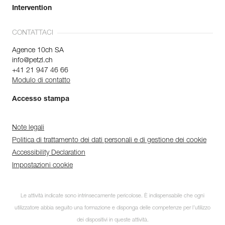
Intervention
CONTATTACI
Agence 10ch SA
info@petzl.ch
+41 21 947 46 66
Modulo di contatto
Accesso stampa
Note legali
Politica di trattamento dei dati personali e di gestione dei cookie
Accessibility Declaration
Impostazioni cookie
Le attività indicate sono intrinsecamente pericolose. È indispensabile che ogni
utilizzatore abbia seguito una formazione e disponga delle competenze per l’utilizzo
dei dispositivi in queste attività.