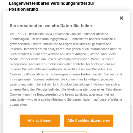
Längenverstellbares Verbindungsmittel zur
Positionierung
Das PROGRESS ADJUST-I ist ein längenverstellbares
Sie entscheiden, welche Daten Sie teilen
Verbindungsmittel zur Positionierung, das in Kombination mit
einer Auffangvorrichtung eine komfortable Arbeitsposition
Wir (PETZL Distribution SAS) verwenden Cookies und/oder ähnliche
Technologien, um das ordnungsgemäße Funktionieren unserer Website zu
ermöglicht, wenn sich der Anwender mit den Füßen abstützt.
gewährleisten, unsere Inhalte und Anzeigen individuell zu gestalten und
Mit Hilfe der ADJUST-Einstellvorrichtung lässt sich die Länge
unseren Datenverkehr zu analysieren. Wir geben auch Informationen über Ihr
schnell und einfach anpassen. Die Zubehöre CAPTIV
Surfverhalten auf unserer Website an unsere Analyse-, Werbe- und Social-
ADJUST und STUART halten die Verbindungselemente in der
Media-Partner weiter, um unsere Werbung anzupassen. Wenn Sie diese
richtigen Position, um das Einhängen zu erleichtern. Es kann
akzeptieren, sind unsere Cookies und/oder ähnliche Technologien nur auf
entsprechend der Konfiguration entweder an der zentralen
unserer Website aktiv und verfolgen Sie nicht auf andere Websites. Die
Cookies und/oder ähnliche Technologien unserer Partner werden Sie während
Halteöse oder an den beiden seitlichen Halteösen des Gurts
Ihres gesamten Surfens verfolgen. Sie können Ihre Einwilligung jederzeit
befestigt werden. Das PROGRESS ADJUST-I-
widerrufen, indem Sie auf den Link „Cookie-Einstellungen“ klicken, der sich am
Verbindungsmittel zur Positionierung ist in drei Längen
unteren Rand der Website befindet. Die Ablehnung aller oder eines Teils dieser
verfügbar (2, 3 und 5 m).
Cookies kann Ihre Benutzererfahrung beeinträchtigen, aber unter keinen
Umständen wird eine solche Ablehnung Sie daran hindern, auf unsere Website
zuzugreifen.
Leistungsverzeichnis
Alle ablehnen
Alle Cookies akzeptieren
Einfaches längenverstellbares Verbindungsmittel, das
Technische Spezifikationen
zusammen mit einer Auffangvorrichtung eine komfortable