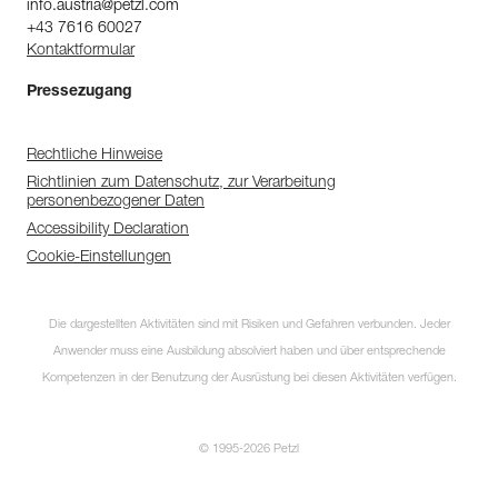
info.austria@petzl.com
+43 7616 60027
Kontaktformular
Pressezugang
Rechtliche Hinweise
Richtlinien zum Datenschutz, zur Verarbeitung
personenbezogener Daten
Accessibility Declaration
Cookie-Einstellungen
Die dargestellten Aktivitäten sind mit Risiken und Gefahren verbunden. Jeder
Anwender muss eine Ausbildung absolviert haben und über entsprechende
Kompetenzen in der Benutzung der Ausrüstung bei diesen Aktivitäten verfügen.
© 1995-2026 Petzl