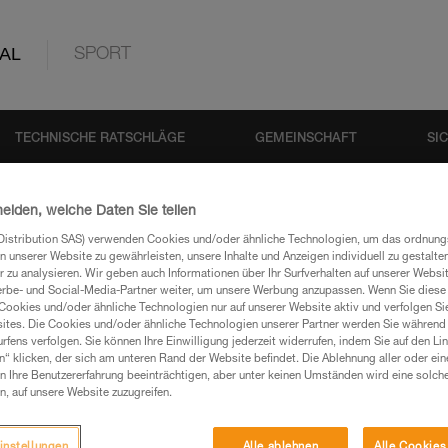
AL
SPORT
TECHNISCHE RATSCHLÄGE
GEMEINSCHAFT
SI
heiden, welche Daten Sie teilen
Distribution SAS) verwenden Cookies und/oder ähnliche Technologien, um das ordnu
Suche
n unserer Website zu gewährleisten, unsere Inhalte und Anzeigen individuell zu gestalte
 zu analysieren. Wir geben auch Informationen über Ihr Surfverhalten auf unserer Websi
erbe- und Social-Media-Partner weiter, um unsere Werbung anzupassen. Wenn Sie diese 
Cookies und/oder ähnliche Technologien nur auf unserer Website aktiv und verfolgen Sie
ites. Die Cookies und/oder ähnliche Technologien unserer Partner werden Sie während 
fens verfolgen. Sie können Ihre Einwilligung jederzeit widerrufen, indem Sie auf den Li
n“ klicken, der sich am unteren Rand der Website befindet. Die Ablehnung aller oder ein
 Ihre Benutzererfahrung beeinträchtigen, aber unter keinen Umständen wird eine solch
n, auf unsere Website zuzugreifen.
Kein Ergebnis
instellungen
Alle ablehnen
Alle Cookies