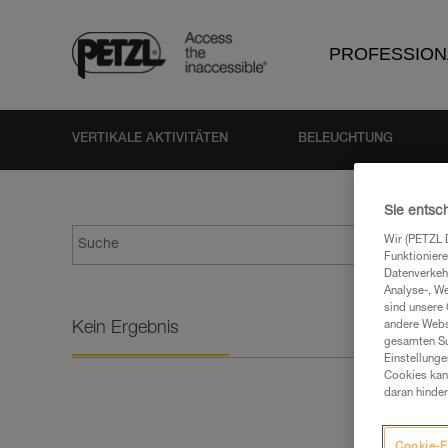
PROFESSION
VERTIKALE AKTIVITÄTEN
BELEUCHTUNG
Sie entsc
Wir (PETZL 
Funktioniere
Datenverkehr
Analyse-, W
sind unsere 
Kein Ergebnis
andere Webs
gesamten Sur
Einstellunge
Cookies kann
daran hinder
Cookie-E