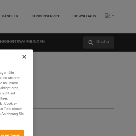
HÄNDLER
KUNDENSERVICE
DOWNLOADS
Suche
CHERHEITSWARNUNGEN
ngsgemäße
n und unseren
te an unsere
akzeptieren,
 nicht auf
Ihres
nk „Cookie-
es Teils dieser
e Ablehnung Sie
 akzeptieren