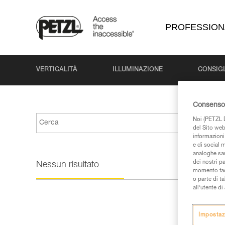
PROFESSION
VERTICALITÀ
ILLUMINAZIONE
CONSIGL
Consenso 
Noi (PETZL D
del Sito web,
informazioni 
e di social m
analoghe sar
dei nostri p
Nessun risultato
momento facen
o parte di t
all’utente d
Impostaz