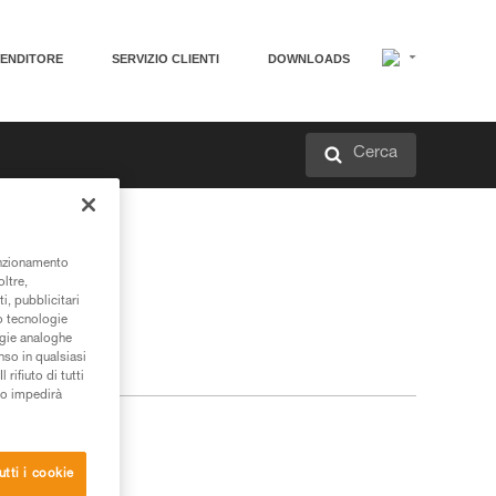
VENDITORE
SERVIZIO CLIENTI
DOWNLOADS
Cerca
unzionamento
oltre,
i, pubblicitari
/o tecnologie
ogie analoghe
nso in qualsiasi
rifiuto di tutti
to impedirà
utti i cookie