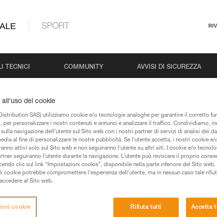
ALE
SPORT
RI
I TECNICI
COMMUNITY
AVVISI DI SICUREZZA
all'uso dei cookie
istribution SAS) utilizziamo cookie e/o tecnologie analoghe per garantire il corretto f
Cerca
 per personalizzare i nostri contenuti e annunci e analizzare il traffico. Condividiamo, in
sulla navigazione dell’utente sul Sito web con i nostri partner di servizi di analisi dei dat
edia al fine di personalizzare le nostre pubblicità. Se l’utente accetta, i nostri cookie e
anno attivi solo sul Sito web e non seguiranno l’utente su altri siti. I cookie e/o tecnol
artner seguiranno l’utente durante la navigazione. L’utente può revocare il proprio conse
do clic sul link “Impostazioni cookie”, disponibile nella parte inferiore del Sito web. Il 
ali cookie potrebbe compromettere l’esperienza dell’utente, ma in nessun caso tale rifiu
i accedere al Sito web.
Nessun risultato
ioni cookie
Rifiuta tutti
Accetta t