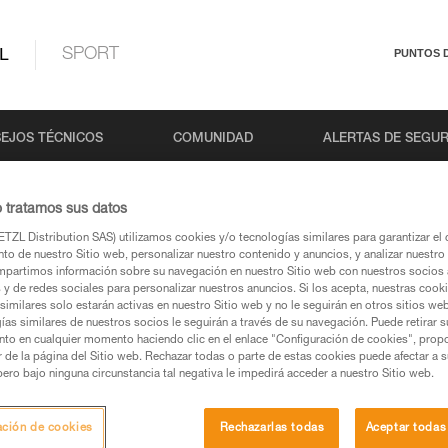
L
SPORT
PUNTOS 
EJOS TÉCNICOS
COMUNIDAD
ALERTAS DE SEGU
o tratamos sus datos
TZL Distribution SAS) utilizamos cookies y/o tecnologías similares para garantizar el 
Búsqueda
to de nuestro Sitio web, personalizar nuestro contenido y anuncios, y analizar nuestro 
partimos información sobre su navegación en nuestro Sitio web con nuestros socios a
s y de redes sociales para personalizar nuestros anuncios. Si los acepta, nuestras cook
similares solo estarán activas en nuestro Sitio web y no le seguirán en otros sitios we
ías similares de nuestros socios le seguirán a través de su navegación. Puede retirar s
nto en cualquier momento haciendo clic en el enlace "Configuración de cookies", prop
or de la página del Sitio web. Rechazar todas o parte de estas cookies puede afectar a 
pero bajo ninguna circunstancia tal negativa le impedirá acceder a nuestro Sitio web.
Ningún resultado
ación de cookies
Rechazarlas todas
Aceptar todas