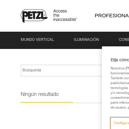
PROFESIONA
MUNDO VERTICAL
ILUMINACIÓN
CONS
Elija cóm
Nosotros [PE
funcionamien
También com
publicitario
tecnologías 
y/o tecnolog
Ningún resultado
consentimie
parte inferi
de usuario, 
Configur