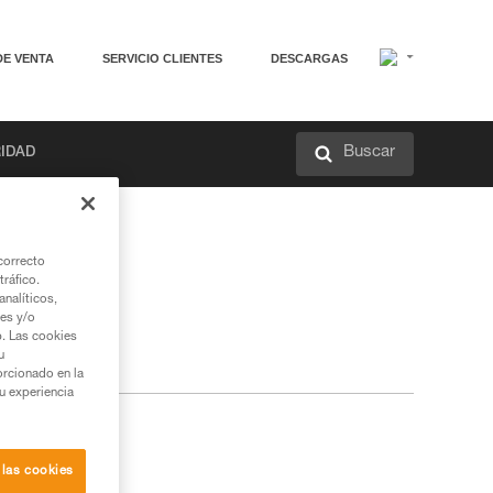
DE VENTA
SERVICIO CLIENTES
DESCARGAS
Buscar
RIDAD
correcto
tráfico.
nalíticos,
ies y/o
b. Las cookies
u
orcionado en la
su experiencia
 las cookies