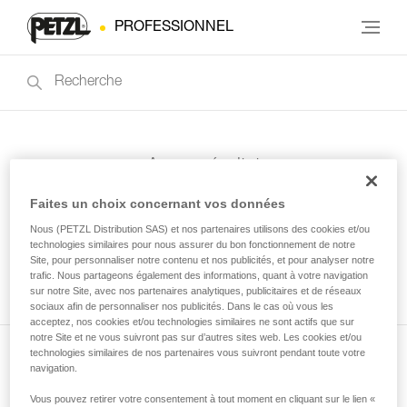
PROFESSIONNEL
Aucun résultat
Faites un choix concernant vos données
Nous (PETZL Distribution SAS) et nos partenaires utilisons des cookies et/ou
technologies similaires pour nous assurer du bon fonctionnement de notre
Site, pour personnaliser notre contenu et nos publicités, et pour analyser notre
trafic. Nous partageons également des informations, quant à votre navigation
sur notre Site, avec nos partenaires analytiques, publicitaires et de réseaux
sociaux afin de personnaliser nos publicités. Dans le cas où vous les
acceptez, nos cookies et/ou technologies similaires ne sont actifs que sur
notre Site et ne vous suivront pas sur d’autres sites web. Les cookies et/ou
technologies similaires de nos partenaires vous suivront pendant toute votre
navigation.
Abonnez-vous à la newsletter
Vous pouvez retirer votre consentement à tout moment en cliquant sur le lien «
et restez connecté à notre actualité