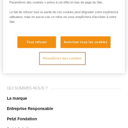
Paramètres des cookies » prévu à cet effet en bas de page du Site.
Le fait de refuser tout ou partie de ces cookies peut dégrader votre expérience
Email *
utilisateur, mais en aucun cas ce refus ne vous empêchera d’accéder à notre
Site.
Tout refuser
Autoriser tous les cookies
Rejoignez la communauté !
Paramètres des cookies
QUI SOMMES-NOUS ?
La marque
Entreprise Responsable
Petzl Fondation